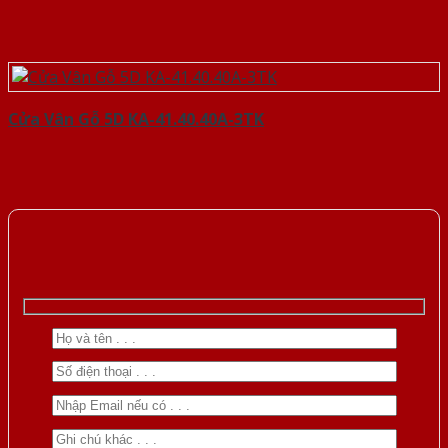
Cửa Vân Gỗ 5D KA-41.40.40A-3TK