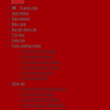
Trang chủ
Giới thiệu
Sản phẩm
Báo giá
Dự án thực tế
Tin tức
Liên hệ
Cửa chống cháy
Cửa gỗ chống cháy
Cửa nhôm vân gỗ
Cửa thép chống cháy
Cửa Thép Hàn Quốc
Cửa thép vân gỗ
Cửa vân gỗ 5D
Cửa gỗ
Cửa gỗ công nghiệp HDF
Cửa Gỗ Hàn Quốc
Cửa gỗ HDF VENEER
Cửa gỗ MDF LAMINATE