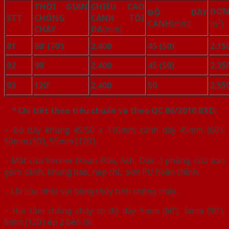
THỜI GIAN
CHIỀU CAO
ĐƠ
ĐỘ DÀY
STT
CHỐNG
CÁNH TỐI
2
CÁNH
(mm)
m
)
CHÁY
ĐA
(mm)
01
60’ (70’)
2.400
45 (50)
2.15
02
90’
2.400
45 (50)
2.35
03
120’
2.400
50
2.55
° Chi tiết theo tiêu chuẩn và theo QC 06/2010 BXD:
– Độ dày khung 45/50 x 110mm; cánh dày 45mm (60’),
50mm (90’), 55mm (120’).
– Mặt cửa Veneer (Xoan Đào, Ash, Oak…) phẳng, cửa bao
gồm: cánh, khung bao, nẹp chỉ, sơn PU hoàn chỉnh.
– Lõi cửa nhồi sợi bông thủy tinh chống cháy.
– Hai tấm chống cháy có độ dày 5mm (60’), 6mm (90’),
8mm (120’) ép 2 bên lõi.