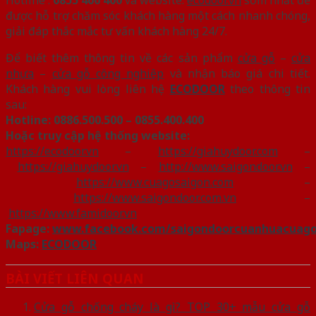
được hỗ trợ chăm sóc khách hàng một cách nhanh chóng,
giải đáp thắc mắc tư vấn khách hàng 24/7.
Để biết thêm thông tin về các sản phẩm
cửa gỗ
–
cửa
nhựa
–
cửa gỗ công nghiệp
và nhận báo giá chi tiết.
Khách hàng vui lòng liên hệ
ECODOOR
theo thông tin
sau:
Hotline:
0886.500.500 – 0855.400.400
Hoặc truy cập hệ thống website:
https://ecodoor.vn
–
https://giahuydoor.com
–
https://giahuydoor.vn
–
http://www.saigondoor.vn
–
https://www.cuagosaigon.com
–
https://www.saigondoor.com.vn
–
https://www.famidoor.vn
Fapage:
www.facebook.com/saigondoorcuanhuacuag
Maps:
ECODOOR
BÀI VIẾT LIÊN QUAN
Cửa gỗ chống cháy là gì? TOP 30+ mẫu cửa gỗ