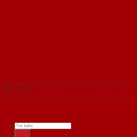
SaigonDoor™
- Hệ thống Showroom cửa hàng đầu Việt
Nam từ 2010
Copyright ⓒ 2010 – 2026 SaigonDoor™ | Đơn vị chủ quản SaigonDoor
Tìm
kiếm: