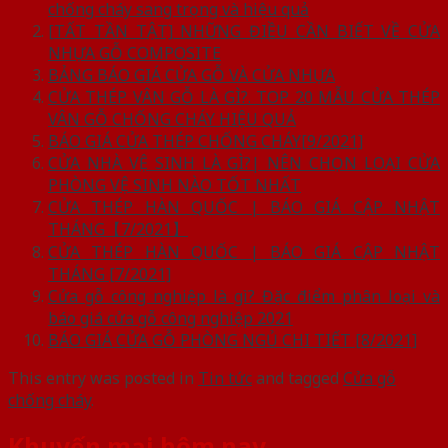
chống cháy sang trọng và hiệu quả
[TẤT TẦN TẬT] NHỮNG ĐIỀU CẦN BIẾT VỀ CỬA
NHỰA GỖ COMPOSITE
BẢNG BÁO GIÁ CỬA GỖ VÀ CỬA NHỰA
CỬA THÉP VÂN GỖ LÀ GÌ?. TOP 20 MẪU CỬA THÉP
VÂN GỖ CHỐNG CHÁY HIỆU QUẢ
BÁO GIÁ CỬA THÉP CHỐNG CHÁY[9/2021]
CỬA NHÀ VỆ SINH LÀ GÌ?| NÊN CHỌN LOẠI CỬA
PHÒNG VỆ SINH NÀO TỐT NHẤT
CỬA THÉP HÀN QUỐC | BÁO GIÁ CẬP NHẬT
THÁNG【7/2021】
CỬA THÉP HÀN QUỐC | BÁO GIÁ CẬP NHẬT
THÁNG [7/2021]
Cửa gỗ công nghiệp là gì? Đặc điểm phân loại và
báo giá cửa gỗ công nghiệp 2021
BÁO GIÁ CỬA GỖ PHÒNG NGỦ CHI TIẾT [8/2021]
This entry was posted in
Tin tức
and tagged
Cửa gỗ
chống cháy
.
Khuyến mại hôm nay