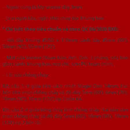
– Ngoài cùng là lớp veneer dày 3mm.
– Join ngăn lửa, ngăn khói chạy dọc khung bao.
° Chi tiết theo tiêu chuẩn và theo QC 06/2020 BXD:
– Độ dày khung 45/50 x 110mm; cánh dày 45mm (60’),
50mm (90’), 55mm (120’).
– Mặt cửa Veneer (Xoan Đào, Ash, Oak…) phẳng, cửa bao
gồm: cánh, khung bao, nẹp chỉ, sơn PU hoàn chỉnh.
– Lõi cửa chống cháy:
Kết cấu 1:
ở giữa tấm cách nhiệt Magie Oxit 24mm, Hai
bên tấm eron chống cháy có độ dày 5mm (60’), 6mm (70’),
10mm (90’), 10mm (120’) ép 2 bên lõi.
Kết cấu 2:
ở giữa bông thủy tinh chống cháy. Hai bên tấm
eron chống cháy có độ dày 5mm (60’), 10mm (90’), 10mm
(120’) ép 2 bên lõi.