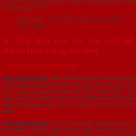
trong nhiều năm qua như: Cửa gỗ chống cháy MDF, cửa
gỗ chống cháy HDF, …
>>Xem thêm:
Tìm hiểu cấu tạo cửa gỗ chống
cháy Ecodoor
II.
Ứng dụng của các loại cửa gỗ
chống cháy trong đời sống
1. Cửa chống cháy gỗ MDF
Cửa gỗ chống chá
y
bằng gỗ công nghiệp có tác dụng rất
quan trọng trong việc bảo vệ tổ ấm gia đình hay tạo nên
sự an toàn trong các công trình khi xảy ra hỏa hoạn. Tùy
vào mục đích và ngân sách thì sẽ có nhiều sản phẩm chịu
nhiệt ở thời gian khác nhau như 60 phút, 90 phút và 120
phút
Cửa gỗ chống cháy
MDF là sự ưu tiên hàng đầu không
thể thiếu trong mọi gia đình với khả năng chống cháy