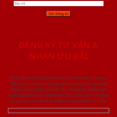
ĐĂNG KÝ TƯ VẤN &
NHẬN ƯU ĐÃI
Nhập thông tin để nhận được tư vấn miễn phí qua
điện thoại / email/ tại văn phòng hoặc tại nhà quý
khách. Chúng tôi cam kết mọi thông tin nhập vào
dưới đây được bảo mật tuyệt đối cũng như chỉ phục
vụ yêu cầu tư vấn duy nhất của quý khách tại đây.