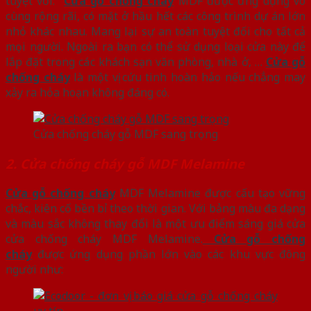
tuyệt vời.
Cửa gỗ chống cháy
MDF được ứng dụng vô
cùng rộng rãi, có mặt ở hầu hết các công trình dự án lớn
nhỏ khác nhau. Mang lại sự an toàn tuyệt đối cho tất cả
mọi người. Ngoài ra bạn có thể sử dụng loại cửa này để
lắp đặt trong các khách sạn văn phòng, nhà ở, …
Cửa gỗ
chống cháy
là một vị cứu tinh hoàn hảo nếu chẳng may
xảy ra hỏa hoạn không đáng có.
Cửa chống cháy gỗ MDF sang trọng
2. Cửa chống cháy gỗ MDF Melamine
Cửa gỗ chống cháy
MDF Melamine được cấu tạo vững
chắc, kiên cố bền bỉ theo thời gian. Với bảng màu đa dạng
và màu sắc không thay đổi là một ưu điểm sáng giá cửa
cửa chống cháy MDF Melamine.
Cửa gỗ chống
cháy
được ứng dụng phần lớn vào các khu vực đông
người như: