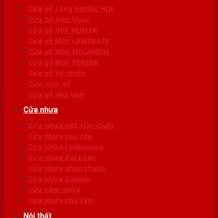
Cửa gỗ công nghiệp HDF
Cửa Gỗ Hàn Quốc
Cửa gỗ HDF VENEER
Cửa gỗ MDF LAMINATE
Cửa gỗ MDF MELAMINE
Cửa gỗ MDF VENEER
Cửa gỗ tự nhiên
Cửa vòm gỗ
Cửa gỗ nhà tắm
Cửa nhựa
Cửa nhựa ABS Hàn Quốc
Cửa nhựa cao cấp
Cửa nhựa Composite
Cửa nhựa Đài Loan
Cửa nhựa ghép thanh
Cửa nhựa Sungyu
Cửa vòm nhựa
Cửa nhựa nhà tắm
Nội thất