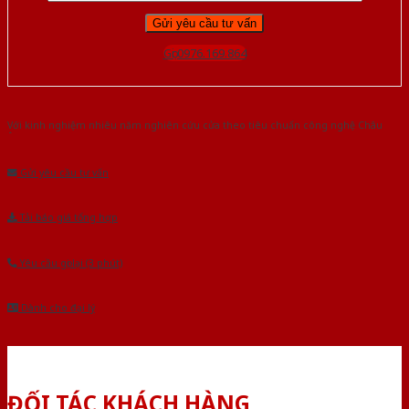
Gọi 0976.169.864
Với kinh nghiệm nhiêu năm nghiên cứu cửa theo tiêu chuẩn công nghệ Châu
Âu.Chúng tôi tự tin là nhà sản xuất & cung cấp hàng đầu tại Việt Nam!
Gửi yêu cầu tư vấn
Tải báo giá tổng hợp
Yêu cầu gọi lại (3 phút)
Dành cho đại lý
ĐỐI TÁC KHÁCH HÀNG