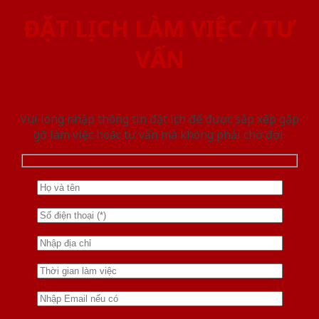
ĐẶT LỊCH LÀM VIỆC / TƯ
VẤN
Vui lòng nhập thông tin đặt lịch để được sắp xếp gặp
gỡ làm việc hoăc tư vấn mà không phải chờ đợi.