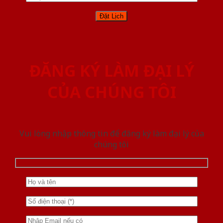
ĐĂNG KÝ LÀM ĐẠI LÝ
CỦA CHÚNG TÔI
Vui lòng nhập thông tin để đăng ký làm đại lý của
chúng tôi