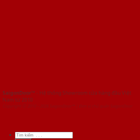
SaigonDoor™
- Hệ thống Showroom cửa hàng đầu Việt
Nam từ 2010
Copyright ⓒ 2010 – 2026 SaigonDoor™ | Đơn vị chủ quản SaigonDoor
Tìm