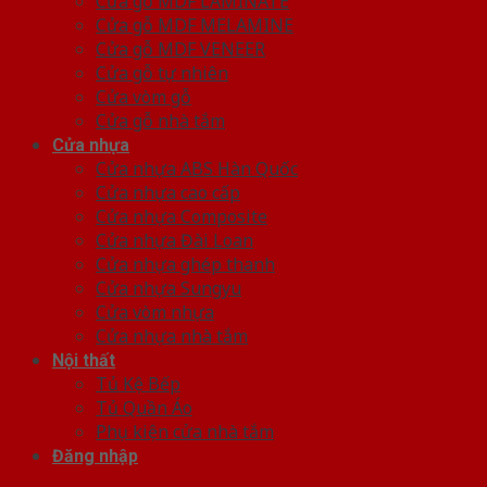
Cửa gỗ MDF LAMINATE
Cửa gỗ MDF MELAMINE
Cửa gỗ MDF VENEER
Cửa gỗ tự nhiên
Cửa vòm gỗ
Cửa gỗ nhà tắm
Cửa nhựa
Cửa nhựa ABS Hàn Quốc
Cửa nhựa cao cấp
Cửa nhựa Composite
Cửa nhựa Đài Loan
Cửa nhựa ghép thanh
Cửa nhựa Sungyu
Cửa vòm nhựa
Cửa nhựa nhà tắm
Nội thất
Tủ Kệ Bếp
Tủ Quần Áo
Phụ kiện cửa nhà tắm
Đăng nhập