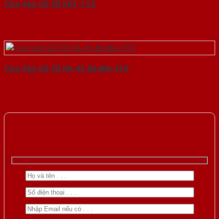
Cửa Vân Gỗ 5D KAT-1.52
Cửa Vân Gỗ 5D KA-41.40.40A-3TK