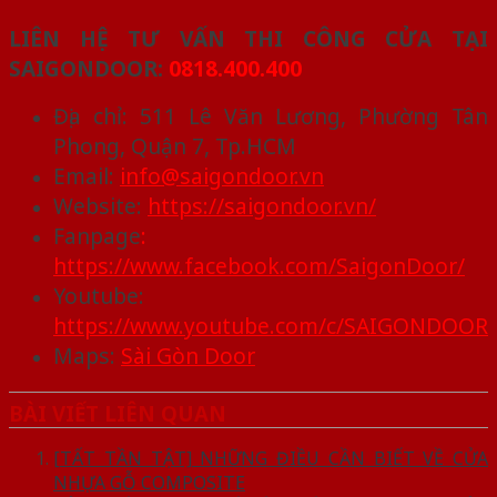
LIÊN HỆ TƯ VẤN THI CÔNG CỬA TẠI
SAIGONDOOR:
0818.400.400
Địa chỉ: 511 Lê Văn Lương, Phường Tân
Phong, Quận 7, Tp.HCM
Email:
info@saigondoor.vn
Website:
https://saigondoor.vn/
Fanpage
:
https://www.facebook.com/SaigonDoor/
Youtube:
https://www.youtube.com/c/SAIGONDOOR
Maps:
Sài Gòn Door
BÀI VIẾT LIÊN QUAN
[TẤT TẦN TẬT] NHỮNG ĐIỀU CẦN BIẾT VỀ CỬA
NHỰA GỖ COMPOSITE