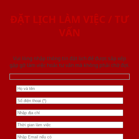
ĐẶT LỊCH LÀM VIỆC / TƯ
VẤN
Vui lòng nhập thông tin đặt lịch để được sắp xếp
gặp gỡ làm việc hoăc tư vấn mà không phải chờ đợi.