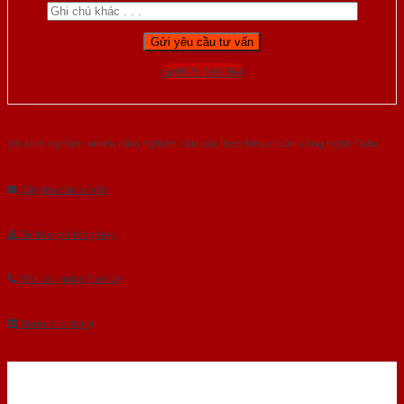
Gọi 0976.169.864
Với kinh nghiệm nhiêu năm nghiên cứu cửa theo tiêu chuẩn công nghệ Châu
Âu.Chúng tôi tự tin là nhà sản xuất & cung cấp hàng đầu tại Việt Nam!
Gửi yêu cầu tư vấn
Tải báo giá tổng hợp
Yêu cầu gọi lại (3 phút)
Dành cho đại lý