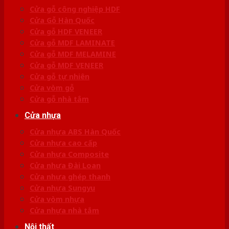
Cửa gỗ công nghiệp HDF
Cửa Gỗ Hàn Quốc
Cửa gỗ HDF VENEER
Cửa gỗ MDF LAMINATE
Cửa gỗ MDF MELAMINE
Cửa gỗ MDF VENEER
Cửa gỗ tự nhiên
Cửa vòm gỗ
Cửa gỗ nhà tắm
Cửa nhựa
Cửa nhựa ABS Hàn Quốc
Cửa nhựa cao cấp
Cửa nhựa Composite
Cửa nhựa Đài Loan
Cửa nhựa ghép thanh
Cửa nhựa Sungyu
Cửa vòm nhựa
Cửa nhựa nhà tắm
Nội thất