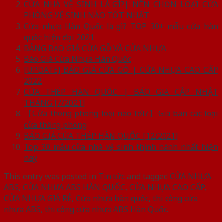
CỬA NHÀ VỆ SINH LÀ GÌ?| NÊN CHỌN LOẠI CỬA
PHÒNG VỆ SINH NÀO TỐT NHẤT
Cửa nhựa Hàn Quốc là gì? TOP 30+ mẫu cửa hàn
quốc hiện đại 2021
BẢNG BÁO GIÁ CỬA GỖ VÀ CỬA NHỰA
Báo Giá Cửa Nhựa Hàn Quốc
[UPDATE] BÁO GIÁ CỬA GỖ | CỬA NHỰA CAO CẤP
2022
CỬA THÉP HÀN QUỐC | BÁO GIÁ CẬP NHẬT
THÁNG [7/2021]
【Cửa thông phòng loại nào tốt?】Giá bán các loại
cửa thông phòng
BÁO GIÁ CỬA THÉP HÀN QUỐC [12/2021]
Top 30 mẫu cửa nhà vệ sinh thịnh hành nhất hiện
nay
This entry was posted in
Tin tức
and tagged
CỬA NHỰA
ABS
,
CỬA NHỰA ABS HÀN QUỐC
,
CỬA NHỰA CAO CẤP
,
CỬA NHỰA GIÁ RẺ
,
Cửa nhựa hàn quốc
,
thi công cửa
nhựa ABS
,
thi công cửa nhựa ABS Hàn Quốc
.