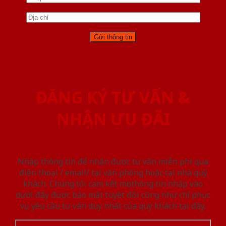
ĐĂNG KÝ TƯ VẤN &
NHẬN ƯU ĐÃI
Nhập thông tin để nhận được tư vấn miễn phí qua
điện thoại / email/ tại văn phòng hoặc tại nhà quý
khách. Chúng tôi cam kết mọi thông tin nhập vào
dưới đây được bảo mật tuyệt đối cũng như chỉ phục
vụ yêu cầu tư vấn duy nhất của quý khách tại đây.