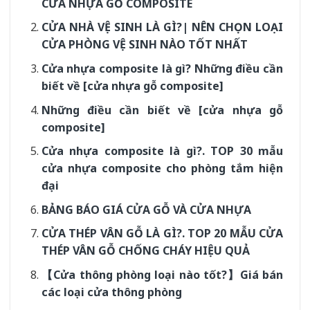
CỬA NHỰA GỖ COMPOSITE
CỬA NHÀ VỆ SINH LÀ GÌ?| NÊN CHỌN LOẠI
CỬA PHÒNG VỆ SINH NÀO TỐT NHẤT
Cửa nhựa composite là gì? Những điều cần
biết về [cửa nhựa gỗ composite]
Những điều cần biết về [cửa nhựa gỗ
composite]
Cửa nhựa composite là gì?. TOP 30 mẫu
cửa nhựa composite cho phòng tắm hiện
đại
BẢNG BÁO GIÁ CỬA GỖ VÀ CỬA NHỰA
CỬA THÉP VÂN GỖ LÀ GÌ?. TOP 20 MẪU CỬA
THÉP VÂN GỖ CHỐNG CHÁY HIỆU QUẢ
【Cửa thông phòng loại nào tốt?】Giá bán
các loại cửa thông phòng