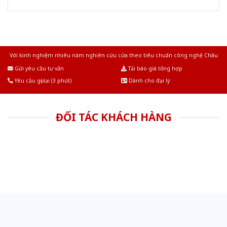
Với kinh nghiệm nhiêu năm nghiên cứu cửa theo tiêu chuẩn công nghệ Châu
Âu.Chúng tôi tự tin là nhà sản xuất & cung cấp hàng đầu tại Việt Nam!
Gửi yêu cầu tư vấn
Tải báo giá tổng hợp
Yêu cầu gọi lại (3 phút)
Dành cho đại lý
ĐỐI TÁC KHÁCH HÀNG