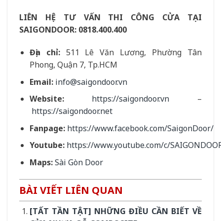
LIÊN HỆ TƯ VẤN THI CÔNG CỬA TẠI
SAIGONDOOR:
0818.400.400
Địa chỉ:
511 Lê Văn Lương, Phường Tân
Phong, Quận 7, Tp.HCM
Email:
info@saigondoor.vn
Website:
https://saigondoor.vn
–
https://saigondoor.net
Fanpage:
https://www.facebook.com/SaigonDoor/
Youtube:
https://www.youtube.com/c/SAIGONDOO
Maps:
Sài Gòn Door
BÀI VIẾT LIÊN QUAN
[TẤT TẦN TẬT] NHỮNG ĐIỀU CẦN BIẾT VỀ