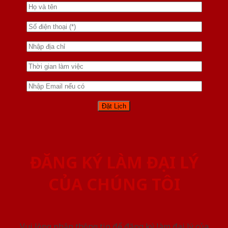
ĐĂNG KÝ LÀM ĐẠI LÝ
CỦA CHÚNG TÔI
Vui lòng nhập thông tin để đăng ký làm đại lý của