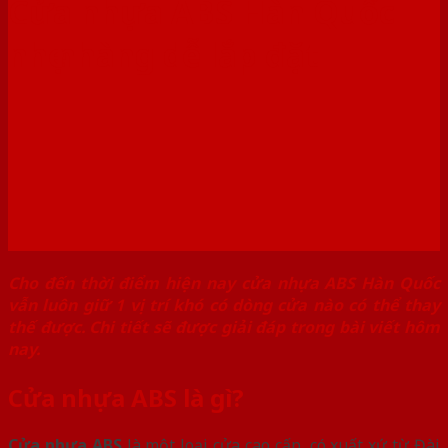
Cửa nhựa ABS Hàn Quốc
nhẹ nhàng dễ lắp đặt
Cho đến thời điểm hiện nay cửa nhựa ABS Hàn Quốc
vẫn luôn giữ 1 vị trí khó có dòng cửa nào có thể thay
thế được. Chi tiết sẽ được giải đáp trong bài viết hôm
nay.
Cửa nhựa ABS là gì?
Cửa nhựa ABS
là một loại cửa cao cấp, có xuất xứ từ Đài