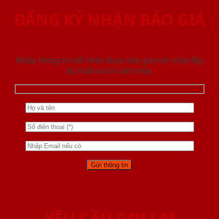
ĐĂNG KÝ NHẬN BÁO GIÁ
Nhập thông tin để nhận được báo giá mới nhât đầy
đủ nhất và chi tiết nhất.
YÊU CẦU GỌI LẠI