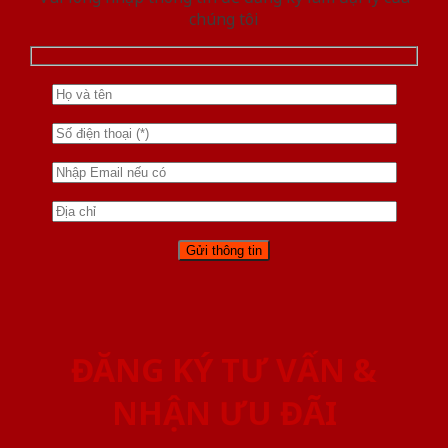
chúng tôi
ĐĂNG KÝ TƯ VẤN &
NHẬN ƯU ĐÃI