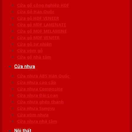
Cửa gỗ công nghiệp HDF
Cửa Gỗ Hàn Quốc
Cửa gỗ HDF VENEER
Cửa gỗ MDF LAMINATE
Cửa gỗ MDF MELAMINE
Cửa gỗ MDF VENEER
Cửa gỗ tự nhiên
Cửa vòm gỗ
Cửa gỗ nhà tắm
Cửa nhựa
Cửa nhựa ABS Hàn Quốc
Cửa nhựa cao cấp
Cửa nhựa Composite
Cửa nhựa Đài Loan
Cửa nhựa ghép thanh
Cửa nhựa Sungyu
Cửa vòm nhựa
Cửa nhựa nhà tắm
Nội thất