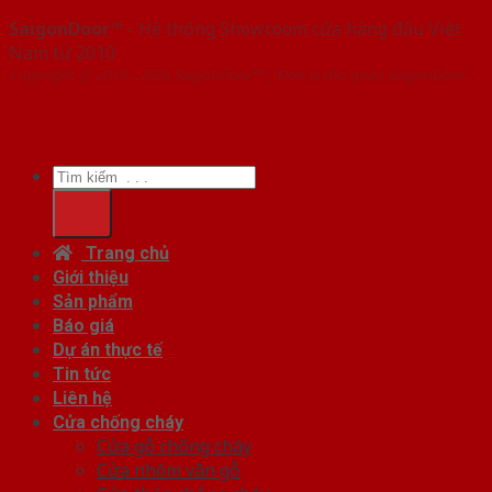
SaigonDoor™
- Hệ thống Showroom cửa hàng đầu Việt
Nam từ 2010
Copyright ⓒ 2010 – 2026 SaigonDoor™ | Đơn vị chủ quản SaigonDoor
Tìm
kiếm:
Trang chủ
Giới thiệu
Sản phẩm
Báo giá
Dự án thực tế
Tin tức
Liên hệ
Cửa chống cháy
Cửa gỗ chống cháy
Cửa nhôm vân gỗ