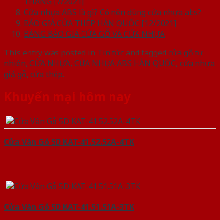
THÁNG [7/2021]
Cửa nhựa ABS là gì? Có nên dùng cửa nhựa abs?
BÁO GIÁ CỬA THÉP HÀN QUỐC [12/2021]
BẢNG BÁO GIÁ CỬA GỖ VÀ CỬA NHỰA
This entry was posted in
Tin tức
and tagged
cửa gỗ tự
nhiên
,
CỬA NHỰA
,
CỬA NHỰA ABS HÀN QUỐC
,
cửa nhựa
giả gỗ
,
cửa thép
.
Khuyến mại hôm nay
Cửa Vân Gỗ 5D KAT-41.52.52A-4TK
Cửa Vân Gỗ 5D KAT-41.51.51A-3TK