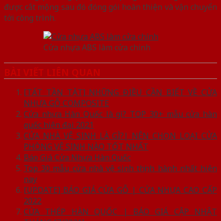
được cắt mộng sau đó đóng gói hoàn thiện và vận chuyển
tới công trình.
Cửa nhựa ABS làm cửa chính
BÀI VIẾT LIÊN QUAN
[TẤT TẦN TẬT] NHỮNG ĐIỀU CẦN BIẾT VỀ CỬA
NHỰA GỖ COMPOSITE
Cửa nhựa Hàn Quốc là gì? TOP 30+ mẫu cửa hàn
quốc hiện đại 2021
CỬA NHÀ VỆ SINH LÀ GÌ?| NÊN CHỌN LOẠI CỬA
PHÒNG VỆ SINH NÀO TỐT NHẤT
Báo Giá Cửa Nhựa Hàn Quốc
Top 30 mẫu cửa nhà vệ sinh thịnh hành nhất hiện
nay
[UPDATE] BÁO GIÁ CỬA GỖ | CỬA NHỰA CAO CẤP
2022
CỬA THÉP HÀN QUỐC | BÁO GIÁ CẬP NHẬT