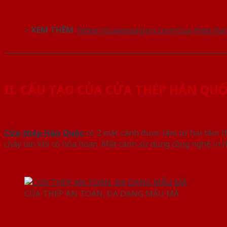
>
XEM THÊM
:
https://cuagosaigon.com/cua-thep-han
______________________________________________________________
II. CẤU TẠO CỦA CỬA THÉP HÀN QU
Cửa thép Hàn Quốc
có 2 mặt cánh được làm từ hai tấm th
cháy lan khi có hỏa hoạn. Mặt cánh sử dụng công nghệ in h
CỬA THÉP AN TOÀN, ĐA DẠNG MẪU MÃ