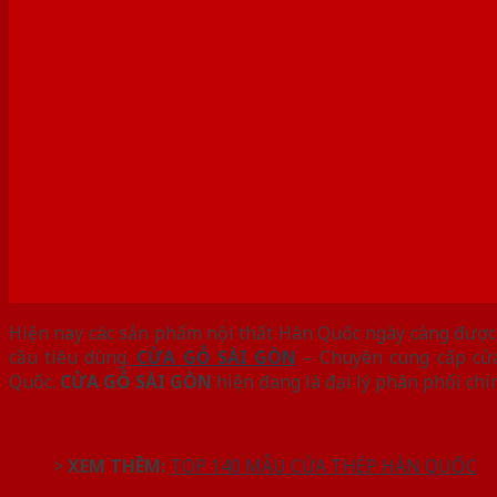
CỬA THÉP HÀN QUỐC | BÁ
Hiện nay các sản phẩm nội thất Hàn Quốc ngày càng được 
cầu tiêu dùng.
CỬA GỖ SÀI GÒN
– Chuyên cung cấp cửa
Quốc.
CỬA GỖ SÀI GÒN
hiện đang là đại lý phân phối chí
>
XEM THÊM:
TOP 140 MẪU CỬA THÉP HÀN QUỐC