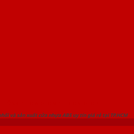
 THỐNG SHOWROOM SAIGONDOOR
hối và sản xuất cửa nhựa ABS uy tín giá rẻ tại TP.HCM