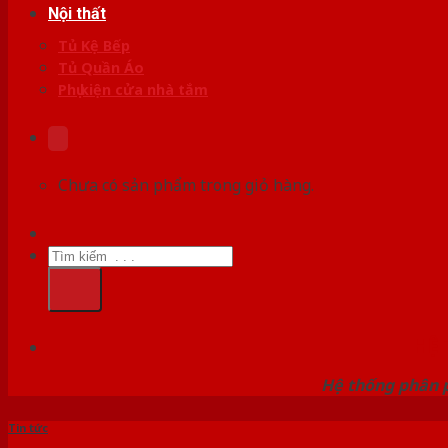
Nội thất
Tủ Kệ Bếp
Tủ Quần Áo
Phụ kiện cửa nhà tắm
Chưa có sản phẩm trong giỏ hàng.
Tìm
kiếm:
HỆ
Hệ thống phân p
Tin tức