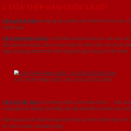
I. CỬA THÉP HÀN QUỐC LÀ GÌ?
Cửa gỗ Sài Gòn
đa dạng sản phẩm với thiết kế tinh xảo và
tranh cao.
Cửa thép Hàn Quốc
có độ bền và tuổi thọ cực cao, với c
đầu vào sản xuất, cho ra loại màu ổn định sắc nét và độ 
hợp sử dụng dưới thời tiết nóng ẩm gió mùa tại Việt Nam.
CỬA THÉP HÀN QUỐC TẠI CỬA GỖ SÀI GÒN
Cửa Gỗ Sài Gòn
là thương hiệu cửa thép được – một doa
cung cấp các dòng cửa thép cao cấp đạt tiêu chuẩn cao, ph
Đảm bảo cả về chất lượng vượt trội và tính thẩm mỹ, tính
đi, cửa ra vào, cửa ban công.