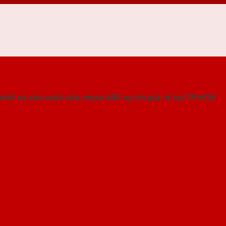
 THỐNG SHOWROOM SAIGONDOOR
hối và sản xuất cửa nhựa ABS uy tín giá rẻ tại TP.HCM