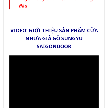
đầu
VIDEO: GIỚI THIỆU SẢN PHẨM CỬA
NHỰA GIẢ GỖ SUNGYU
SAIGONDOOR