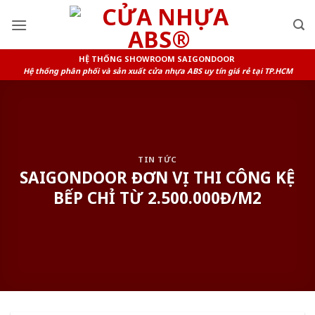
Skip
to
content
HỆ THỐNG SHOWROOM SAIGONDOOR
Hệ thống phân phối và sản xuất cửa nhựa ABS uy tín giá rẻ tại TP.HCM
TIN TỨC
SAIGONDOOR ĐƠN VỊ THI CÔNG KỆ
BẾP CHỈ TỪ 2.500.000Đ/M2