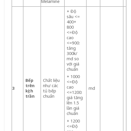
Melamine
+ Độ
sâu <=
400+
800
<=Độ
cao
<=900:
tăng
300k/
md so
với giá
chuẩn
+ 1000
Bếp
Chất liệu
<=Độ
trên
như các
cao
3
md
kịch
tủ bếp
<=1200:
trần
chuẩn
giá tăng
lên 1.5
lần giá
chuẩn
+ 1200
<=Độ