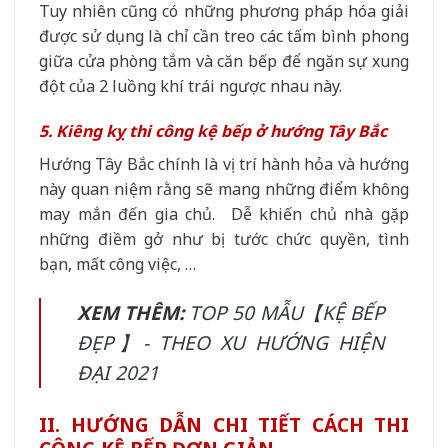
Tuy nhiên cũng có những phương pháp hóa giải
được sử dụng là chỉ cần treo các tấm bình phong
giữa cửa phòng tắm và căn bếp để ngăn sự xung
đột của 2 luồng khí trái ngược nhau này.
5. Kiêng kỵ thi công kệ bếp ở hướng Tây Bắc
Hướng Tây Bắc chính là vị trí hành hỏa và hướng
này quan niệm rằng sẽ mang những điểm không
may mắn đến gia chủ. Dễ khiến chủ nhà gặp
những điềm gở như bị tước chức quyền, tình
bạn, mất công việc, …
XEM THÊM:
TOP 50 MẪU【KỆ BẾP
ĐẸP】- THEO XU HƯỚNG HIỆN
ĐẠI 2021
II. HƯỚNG DẪN CHI TIẾT CÁCH THI