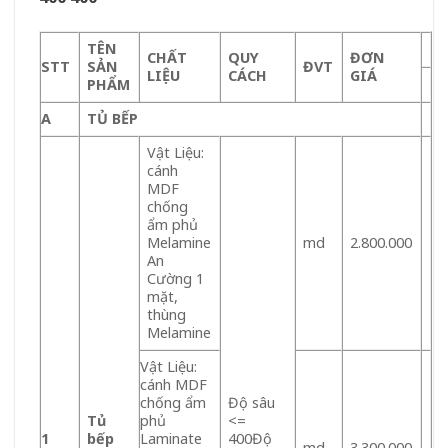
TÊN
CHẤT
QUY
ĐƠN
STT
SẢN
ĐVT
LIỆU
CÁCH
GIÁ
PHẨM
A
TỦ BẾP
Vật Liệu:
cánh
MDF
chống
ẩm phủ
Melamine
md
2.800.000
An
Cường 1
mặt,
thùng
Melamine
Vật Liệu:
cánh MDF
chống ẩm
Độ sâu
Tủ
phủ
<=
1
bếp
Laminate
400Độ
md
3.300.000