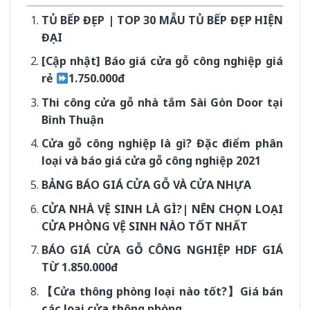
TỦ BẾP ĐẸP | TOP 30 MẪU TỦ BẾP ĐẸP HIỆN
ĐẠI
[Cập nhật] Báo giá cửa gỗ công nghiệp giá
rẻ
1.750.000đ
Thi công cửa gỗ nhà tắm Sài Gòn Door tại
Bình Thuận
Cửa gỗ công nghiệp là gì? Đặc điểm phân
loại và báo giá cửa gỗ công nghiệp 2021
BẢNG BÁO GIÁ CỬA GỖ VÀ CỬA NHỰA
CỬA NHÀ VỆ SINH LÀ GÌ?| NÊN CHỌN LOẠI
CỬA PHÒNG VỆ SINH NÀO TỐT NHẤT
BÁO GIÁ CỬA GỖ CÔNG NGHIỆP HDF GIÁ
TỪ 1.850.000đ
【Cửa thông phòng loại nào tốt?】Giá bán
các loại cửa thông phòng