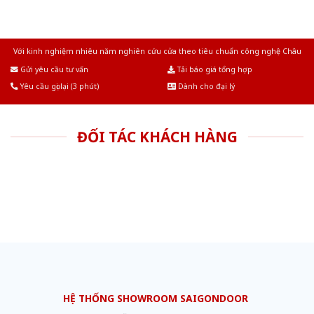
Với kinh nghiệm nhiêu năm nghiên cứu cửa theo tiêu chuẩn công nghệ Châu
Âu.Chúng tôi tự tin là nhà sản xuất & cung cấp hàng đầu tại Việt Nam!
Gửi yêu cầu tư vấn
Tải báo giá tổng hợp
Yêu cầu gọi lại (3 phút)
Dành cho đại lý
ĐỐI TÁC KHÁCH HÀNG
HỆ THỐNG SHOWROOM SAIGONDOOR