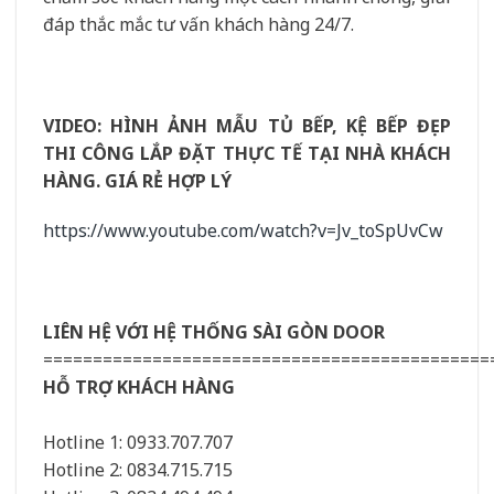
đáp thắc mắc tư vấn khách hàng 24/7.
VIDEO: HÌNH ẢNH MẪU TỦ BẾP, KỆ BẾP ĐẸP
THI CÔNG LẮP ĐẶT THỰC TẾ TẠI NHÀ KHÁCH
HÀNG. GIÁ RẺ HỢP LÝ
https://www.youtube.com/watch?v=Jv_toSpUvCw
LIÊN HỆ VỚI HỆ THỐNG SÀI GÒN DOOR
=============================================
HỖ TRỢ KHÁCH HÀNG
Hotline 1: 0933.707.707
Hotline 2: 0834.715.715