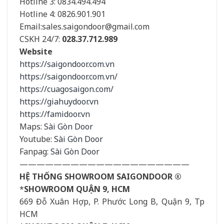
Hotline 3: 0834.494.494
Hotline 4: 0826.901.901
Email:sales.saigondoor@gmail.com
CSKH 24/7:
028.37.712.989
Website
https://saigondoor.com.vn
https://saigondoor.com.vn/
https://cuagosaigon.com/
https://giahuydoor.vn
https://famidoor.vn
Maps:
Sài Gòn Door
Youtube:
Sài Gòn Door
Fanpag:
Sài Gòn Door
————————————————————
HỆ THỐNG SHOWROOM SAIGONDOOR ®
*
SHOWROOM QUẬN 9, HCM
669 Đỗ Xuân Hợp, P. Phước Long B, Quận 9, Tp
HCM