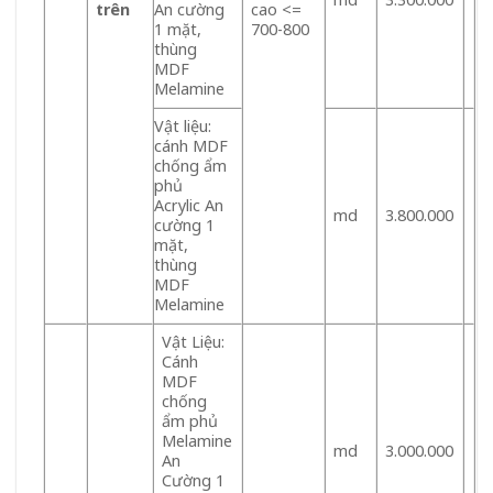
trên
An cường
cao <=
1 mặt,
700-800
thùng
MDF
Melamine
Vật liệu:
cánh MDF
chống ẩm
phủ
Acrylic An
md
3.800.000
cường 1
mặt,
thùng
MDF
Melamine
Vật Liệu:
Cánh
MDF
chống
ẩm phủ
Melamine
md
3.000.000
An
Cường 1