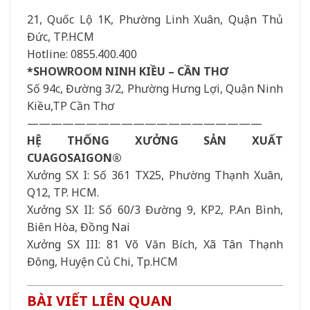
21, Quốc Lộ 1K, Phường Linh Xuân, Quận Thủ
Đức, TP.HCM
Hotline: 0855.400.400
*SHOWROOM NINH KIỀU – CẦN THƠ
Số 94c, Đường 3/2, Phường Hưng Lợi, Quận Ninh
Kiều,TP Cần Thơ
————————————————————
HỆ THỐNG XƯỞNG SẢN XUẤT
CUAGOSAIGON®
Xưởng SX I: Số 361 TX25, Phường Thạnh Xuân,
Q12, TP. HCM.
Xưởng SX II: Số 60/3 Đường 9, KP2, P.An Bình,
Biên Hòa, Đồng Nai
Xưởng SX III: 81 Võ Văn Bích, Xã Tân Thạnh
Đông, Huyện Củ Chi, Tp.HCM
BÀI VIẾT LIÊN QUAN