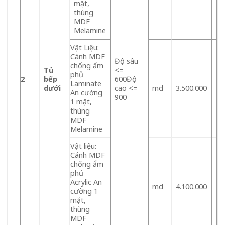
mặt,
thùng
MDF
Melamine
Vật Liệu:
Cánh MDF
Độ sâu
chống ẩm
Tủ
<=
phủ
2
bếp
600Độ
Laminate
dưới
cao <=
md
3.500.000
An cường
900
1 mặt,
thùng
MDF
Melamine
Vật liệu:
Cánh MDF
chống ẩm
phủ
Acrylic An
md
4.100.000
cường 1
mặt,
thùng
MDF