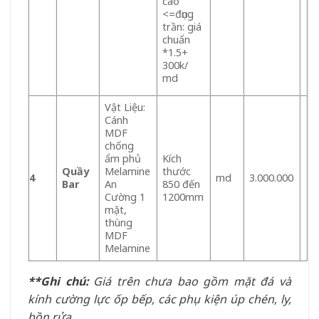
cao
<=đụng
trần: giá
chuẩn
*1.5+
300k/
md
Vật Liệu:
Cánh
MDF
chống
ẩm phủ
Kích
Quầy
Melamine
thước
4
md
3.000.000
Bar
An
850 đến
Cường 1
1200mm
mặt,
thùng
MDF
Melamine
**Ghi chú:
Giá trên chưa bao gồm mặt đá và
kính cường lực ốp bếp, các phụ kiện úp chén, ly,
bồn rửa…