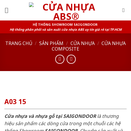
Skip
to
content
HỆ THỐNG SHOWROOM SAIGONDOOR
Hệ thống phân phối và sản xuất cửa nhựa ABS uy tín giá rẻ tại TP.HCM
TRANG CHỦ
/
SẢN PHẨM
/
CỬA NHỰA
/
CỬA NHỰA
COMPOSITE
A03 15
Cửa nhựa và nhựa gỗ tại SAIGONDOOR
là thương
hiệu sản phẩm các dòng cửa trong một chuỗi các hệ
thống Showroom
SAIGONDOOR
. Chuyên sản xuất và