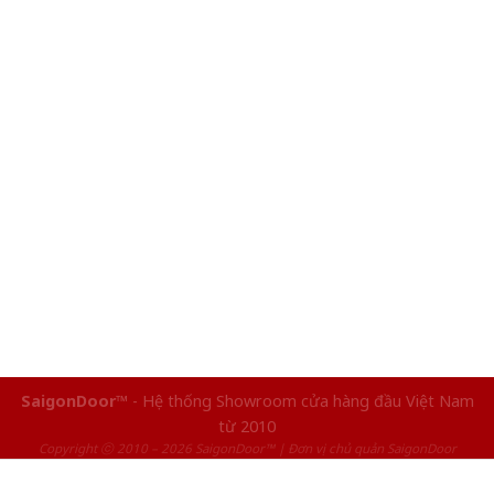
SaigonDoor™
- Hệ thống Showroom cửa hàng đầu Việt Nam
từ 2010
Copyright ⓒ 2010 – 2026 SaigonDoor™ | Đơn vị chủ quản SaigonDoor