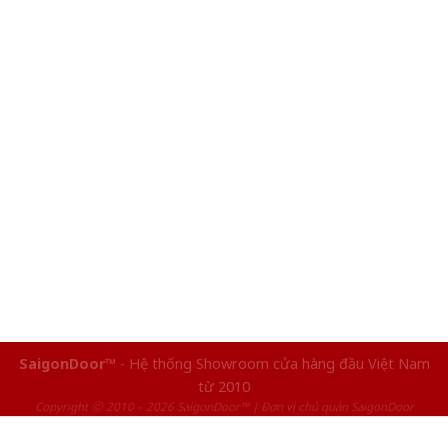
SaigonDoor™
- Hệ thống Showroom cửa hàng đầu Việt Nam
từ 2010
Copyright ⓒ 2010 – 2026 SaigonDoor™ | Đơn vị chủ quản SaigonDoor