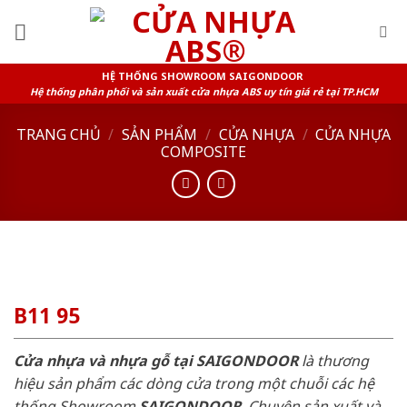
Skip
to
content
HỆ THỐNG SHOWROOM SAIGONDOOR
Hệ thống phân phối và sản xuất cửa nhựa ABS uy tín giá rẻ tại TP.HCM
TRANG CHỦ
/
SẢN PHẨM
/
CỬA NHỰA
/
CỬA NHỰA
COMPOSITE
B11 95
Cửa nhựa và nhựa gỗ tại SAIGONDOOR
là thương
hiệu sản phẩm các dòng cửa trong một chuỗi các hệ
thống Showroom
SAIGONDOOR
. Chuyên sản xuất và