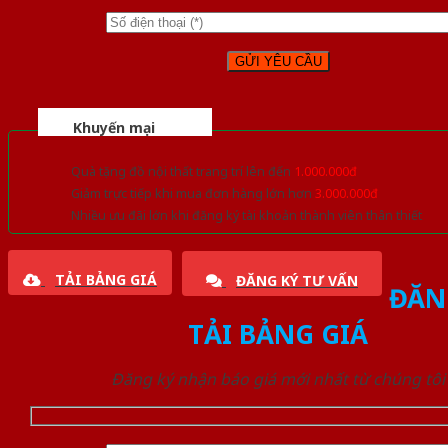
Khuyến mại
Quà tặng đồ nội thất trang trí lên đến
1.000.000đ
Giảm trực tiếp khi mua đơn hàng lớn hơn
3.000.000đ
Nhiều ưu đãi lớn khi đăng ký tài khoản thành viên thân thiết
TẢI BẢNG GIÁ
ĐĂNG KÝ TƯ VẤN
ĐĂN
TẢI BẢNG GIÁ
Đăng ký nhận báo giá mới nhất từ chúng tôi