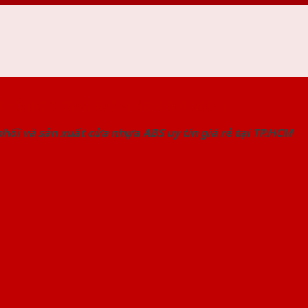
 THỐNG SHOWROOM SAIGONDOOR
hối và sản xuất cửa nhựa ABS uy tín giá rẻ tại TP.HCM