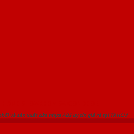
 THỐNG SHOWROOM SAIGONDOOR
hối và sản xuất cửa nhựa ABS uy tín giá rẻ tại TP.HCM