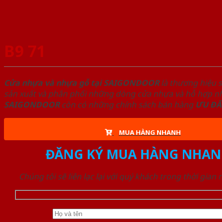
B9 71
Cửa nhựa và nhựa gỗ tại SAIGONDOOR
là thương hiệu 
sản xuất và phân phối những dòng cửa nhựa và hỗ hợp nhự
SAIGONDOOR
còn có những chính sách bán hàng
ƯU ĐÃ
MUA HÀNG NHANH
ĐĂNG KÝ MUA HÀNG NHAN
Chúng tôi sẽ liên lạc lại với quý khách trong thời gian