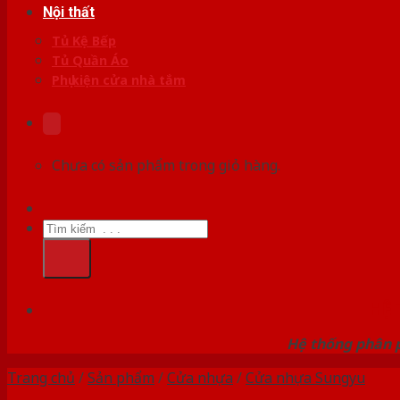
Nội thất
Tủ Kệ Bếp
Tủ Quần Áo
Phụ kiện cửa nhà tắm
Chưa có sản phẩm trong giỏ hàng.
Tìm
kiếm:
HỆ
Hệ thống phân p
Trang chủ
/
Sản phẩm
/
Cửa nhựa
/
Cửa nhựa Sungyu