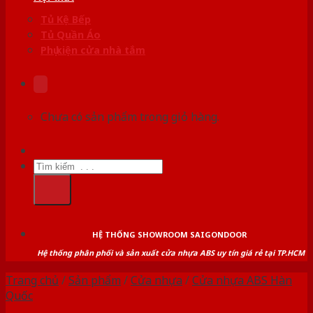
Tủ Kệ Bếp
Tủ Quần Áo
Phụ kiện cửa nhà tắm
Chưa có sản phẩm trong giỏ hàng.
Tìm
kiếm:
HỆ THỐNG SHOWROOM SAIGONDOOR
Hệ thống phân phối và sản xuất cửa nhựa ABS uy tín giá rẻ tại TP.HCM
Trang chủ
/
Sản phẩm
/
Cửa nhựa
/
Cửa nhựa ABS Hàn
Quốc