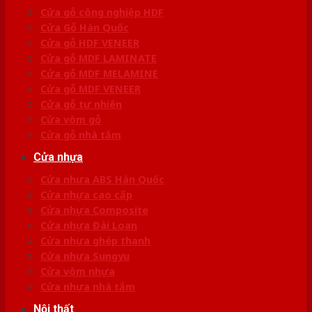
Cửa gỗ công nghiệp HDF
Cửa Gỗ Hàn Quốc
Cửa gỗ HDF VENEER
Cửa gỗ MDF LAMINATE
Cửa gỗ MDF MELAMINE
Cửa gỗ MDF VENEER
Cửa gỗ tự nhiên
Cửa vòm gỗ
Cửa gỗ nhà tắm
Cửa nhựa
Cửa nhựa ABS Hàn Quốc
Cửa nhựa cao cấp
Cửa nhựa Composite
Cửa nhựa Đài Loan
Cửa nhựa ghép thanh
Cửa nhựa Sungyu
Cửa vòm nhựa
Cửa nhựa nhà tắm
Nội thất