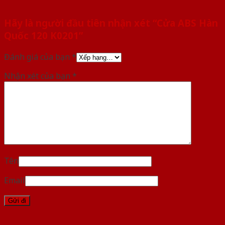
Hãy là người đầu tiên nhận xét “Cửa ABS Hàn
Quốc 120 K0201”
Đánh giá của bạn
*
Nhận xét của bạn
*
Tên
Email