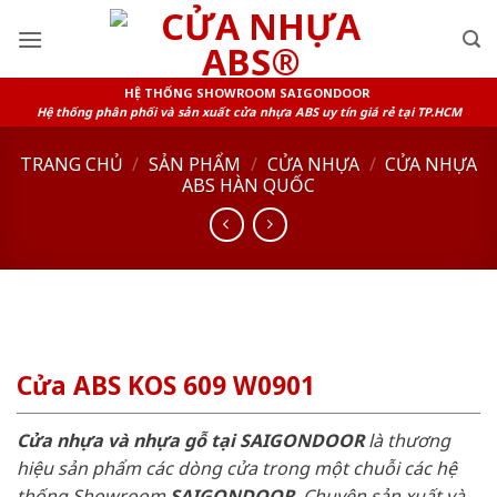
Skip
to
content
HỆ THỐNG SHOWROOM SAIGONDOOR
Hệ thống phân phối và sản xuất cửa nhựa ABS uy tín giá rẻ tại TP.HCM
TRANG CHỦ
/
SẢN PHẨM
/
CỬA NHỰA
/
CỬA NHỰA
ABS HÀN QUỐC
Cửa ABS KOS 609 W0901
Cửa nhựa và nhựa gỗ tại SAIGONDOOR
là thương
hiệu sản phẩm các dòng cửa trong một chuỗi các hệ
thống Showroom
SAIGONDOOR
. Chuyên sản xuất và