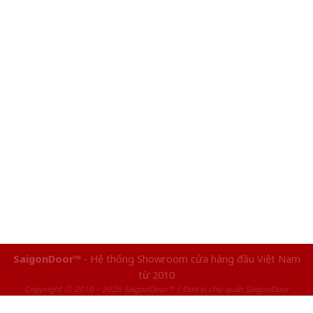
SaigonDoor™
- Hệ thống Showroom cửa hàng đầu Việt Nam
từ 2010
Copyright ⓒ 2010 – 2026 SaigonDoor™ | Đơn vị chủ quản SaigonDoor