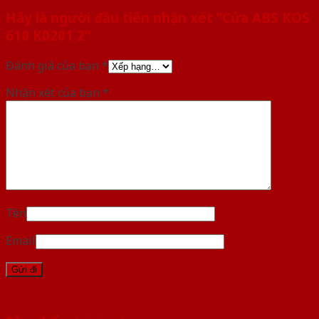
Hãy là người đầu tiên nhận xét “Cửa ABS KOS
610 K0201 2”
Đánh giá của bạn
*
Nhận xét của bạn
*
Tên
Email