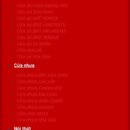
Cửa gỗ công nghiệp HDF
Cửa Gỗ Hàn Quốc
Cửa gỗ HDF VENEER
Cửa gỗ MDF LAMINATE
Cửa gỗ MDF MELAMINE
Cửa gỗ MDF VENEER
Cửa gỗ tự nhiên
Cửa vòm gỗ
Cửa gỗ nhà tắm
Cửa nhựa
Cửa nhựa ABS Hàn Quốc
Cửa nhựa cao cấp
Cửa nhựa Composite
Cửa nhựa Đài Loan
Cửa nhựa ghép thanh
Cửa nhựa Sungyu
Cửa vòm nhựa
Cửa nhựa nhà tắm
Nội thất