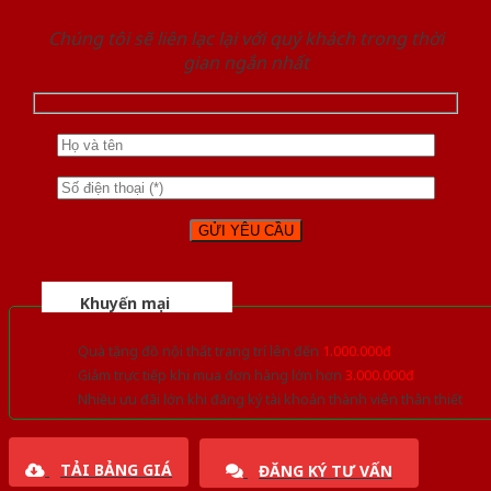
Chúng tôi sẽ liên lạc lại với quý khách trong thời
gian ngắn nhất
Khuyến mại
Quà tặng đồ nội thất trang trí lên đến
1.000.000đ
Giảm trực tiếp khi mua đơn hàng lớn hơn
3.000.000đ
Nhiều ưu đãi lớn khi đăng ký tài khoản thành viên thân thiết
TẢI BẢNG GIÁ
ĐĂNG KÝ TƯ VẤN