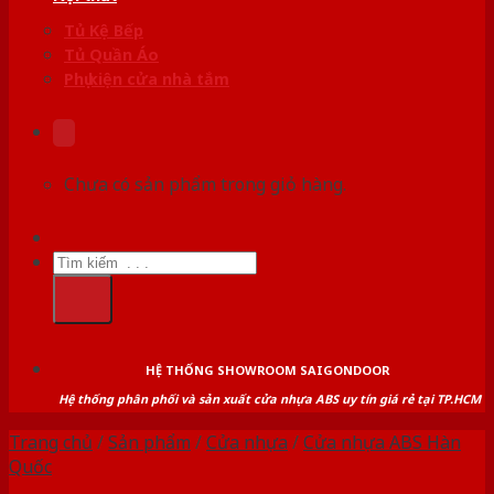
Tủ Kệ Bếp
Tủ Quần Áo
Phụ kiện cửa nhà tắm
Chưa có sản phẩm trong giỏ hàng.
Tìm
kiếm:
HỆ THỐNG SHOWROOM SAIGONDOOR
Hệ thống phân phối và sản xuất cửa nhựa ABS uy tín giá rẻ tại TP.HCM
Trang chủ
/
Sản phẩm
/
Cửa nhựa
/
Cửa nhựa ABS Hàn
Quốc