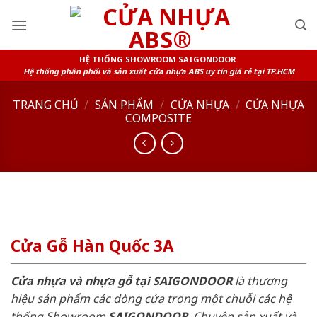
Skip
to
content
HỆ THỐNG SHOWROOM SAIGONDOOR
Hệ thống phân phối và sản xuất cửa nhựa ABS uy tín giá rẻ tại TP.HCM
TRANG CHỦ
/
SẢN PHẨM
/
CỬA NHỰA
/
CỬA NHỰA
COMPOSITE
Cửa Gỗ Hàn Quốc 3A
Cửa nhựa và nhựa gỗ tại SAIGONDOOR
là thương
hiệu sản phẩm các dòng cửa trong một chuỗi các hệ
thống Showroom
SAIGONDOOR
. Chuyên sản xuất và