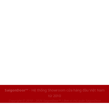
SaigonDoor™
- Hệ thống Showroom cửa hàng đầu Việt Nam
từ 2010
Copyright ⓒ 2010 – 2026 SaigonDoor™ | Đơn vị chủ quản SaigonDoor