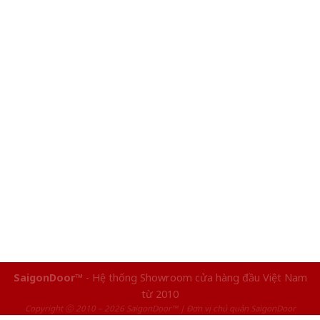
SaigonDoor™
- Hệ thống Showroom cửa hàng đầu Việt Nam
từ 2010
Copyright ⓒ 2010 – 2026 SaigonDoor™ | Đơn vị chủ quản SaigonDoor