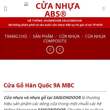
Skip
to
content
HỆ THỐNG SHOWROOM SAIGONDOOR
Hệ thống phân phối và sản xuất cửa nhựa ABS uy tín giá rẻ tại TP.HCM
TRANG CHỦ
/
SẢN PHẨM
/
CỬA NHỰA
/
CỬA NHỰA
COMPOSITE
Cửa Gỗ Hàn Quốc 9A MBC
Cửa nhựa và nhựa gỗ tại SAIGONDOOR
là thương
hiệu sản phẩm các dòng cửa trong một chuỗi các hệ
thống Showroom
SAIGONDOOR
. Chuyên sản xuất và