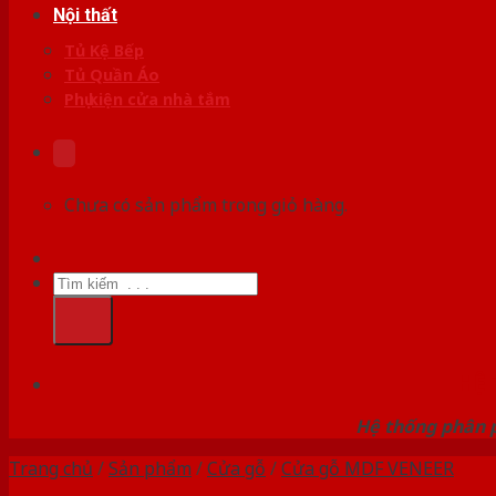
Nội thất
Tủ Kệ Bếp
Tủ Quần Áo
Phụ kiện cửa nhà tắm
Chưa có sản phẩm trong giỏ hàng.
Tìm
kiếm:
HỆ
Hệ thống phân p
Trang chủ
/
Sản phẩm
/
Cửa gỗ
/
Cửa gỗ MDF VENEER