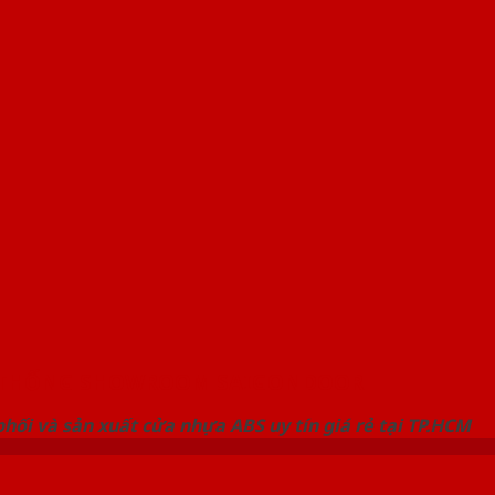
 THỐNG SHOWROOM SAIGONDOOR
hối và sản xuất cửa nhựa ABS uy tín giá rẻ tại TP.HCM