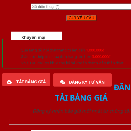
Khuyến mại
Quà tặng đồ nội thất trang trí lên đến
1.000.000đ
Giảm trực tiếp khi mua đơn hàng lớn hơn
3.000.000đ
Nhiều ưu đãi lớn khi đăng ký tài khoản thành viên thân thiết
TẢI BẢNG GIÁ
ĐĂNG KÝ TƯ VẤN
ĐĂN
TẢI BẢNG GIÁ
Đăng ký nhận báo giá mới nhất từ chúng tôi