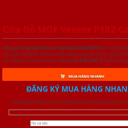
Cửa Gỗ MDF Veneer P1R2 C
Cửa gỗ công nghiệp cao cấp SAIGONDOOR
là thương hi
sản xuất và phân phối những dòng cửa gỗ công nghiệp chấ
có những chính sách bán hàng
ƯU ĐÃI
CAO
đi kèm với sự
MUA HÀNG NHANH
ĐĂNG KÝ MUA HÀNG NHAN
Chúng tôi sẽ liên lạc lại với quý khách trong thời gian