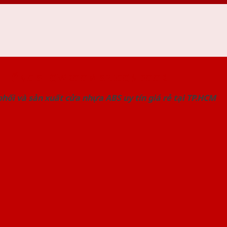
 THỐNG SHOWROOM SAIGONDOOR
hối và sản xuất cửa nhựa ABS uy tín giá rẻ tại TP.HCM