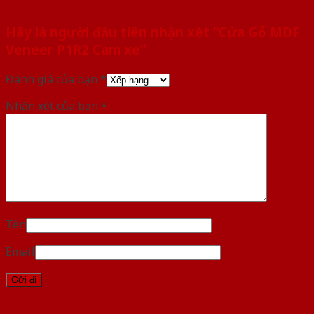
Hãy là người đầu tiên nhận xét “Cửa Gỗ MDF
Veneer P1R2 Cam xe”
Đánh giá của bạn
*
Nhận xét của bạn
*
Tên
Email