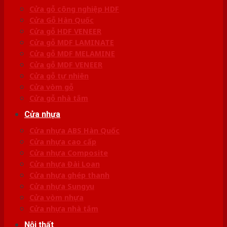
Cửa gỗ công nghiệp HDF
Cửa Gỗ Hàn Quốc
Cửa gỗ HDF VENEER
Cửa gỗ MDF LAMINATE
Cửa gỗ MDF MELAMINE
Cửa gỗ MDF VENEER
Cửa gỗ tự nhiên
Cửa vòm gỗ
Cửa gỗ nhà tắm
Cửa nhựa
Cửa nhựa ABS Hàn Quốc
Cửa nhựa cao cấp
Cửa nhựa Composite
Cửa nhựa Đài Loan
Cửa nhựa ghép thanh
Cửa nhựa Sungyu
Cửa vòm nhựa
Cửa nhựa nhà tắm
Nội thất