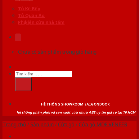
Tủ Kệ Bếp
Tủ Quần Áo
Phụ kiện cửa nhà tắm
Chưa có sản phẩm trong giỏ hàng.
Tìm
kiếm:
HỆ THỐNG SHOWROOM SAIGONDOOR
Hệ thống phân phối và sản xuất cửa nhựa ABS uy tín giá rẻ tại TP.HCM
Trang chủ
/
Sản phẩm
/
Cửa gỗ
/
Cửa gỗ MDF VENEER