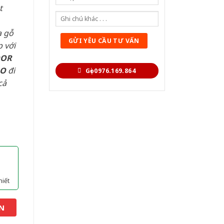
t
a gỗ
 với
OOR
AO
đi
Gọi 0976.169.864
cả
hiết
N