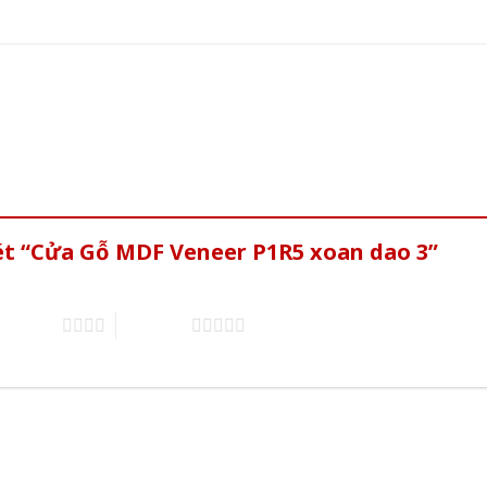
ét “Cửa Gỗ MDF Veneer P1R5 xoan dao 3”
of 5 stars
5 of 5 stars