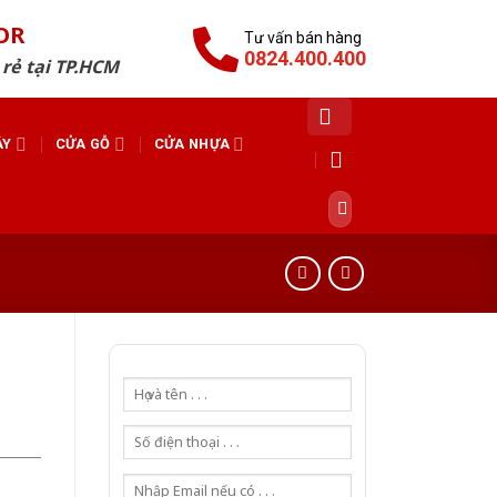
OR
Tư vấn bán hàng
0824.400.400
 rẻ tại TP.HCM
ÁY
CỬA GỖ
CỬA NHỰA
Tìm
kiếm: