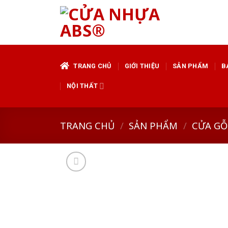
Skip
to
content
TRANG CHỦ
GIỚI THIỆU
SẢN PHẨM
B
NỘI THẤT
TRANG CHỦ
/
SẢN PHẨM
/
CỬA GỖ