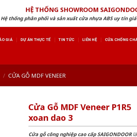
HỆ THỐNG SHOWROOM SAIGONDO
Hệ thống phân phối và sản xuất cửa nhựa ABS uy tín giá
ÁO GIÁ
DỰ ÁN THỰC TẾ
TIN TỨC
LIÊN HỆ
CỬA CHỐNG CH
/
CỬA GỖ MDF VENEER
Cửa Gỗ MDF Veneer P1R5
xoan dao 3
Cửa gỗ công nghiệp cao cấp SAIGONDOOR
là