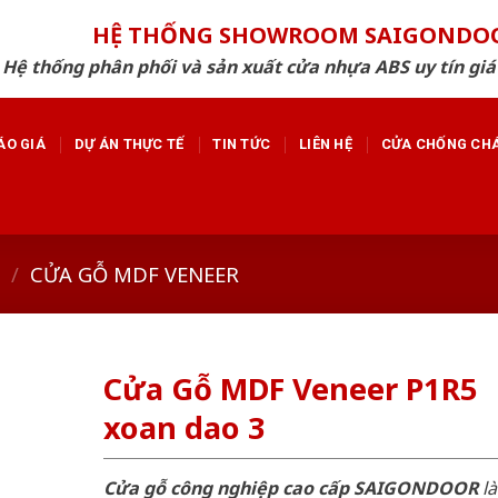
HỆ THỐNG SHOWROOM SAIGONDO
Hệ thống phân phối và sản xuất cửa nhựa ABS uy tín giá
ÁO GIÁ
DỰ ÁN THỰC TẾ
TIN TỨC
LIÊN HỆ
CỬA CHỐNG CH
/
CỬA GỖ MDF VENEER
Cửa Gỗ MDF Veneer P1R5
xoan dao 3
Cửa gỗ công nghiệp cao cấp SAIGONDOOR
là