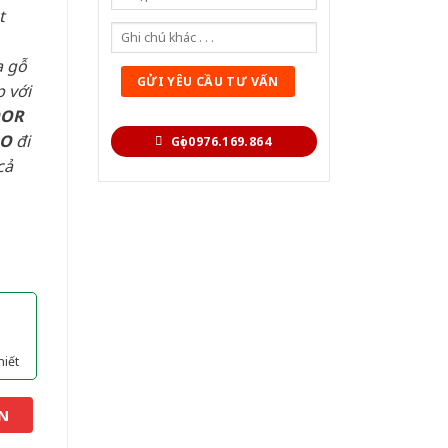
t
a gỗ
 với
OOR
AO
đi
Gọi 0976.169.864
cả
hiết
N