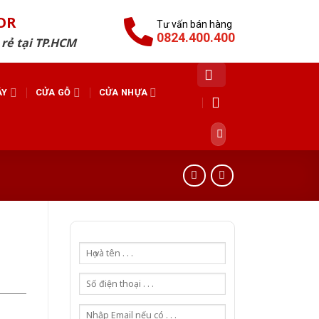
OR
Tư vấn bán hàng
0824.400.400
 rẻ tại TP.HCM
ÁY
CỬA GỖ
CỬA NHỰA
Tìm
kiếm: