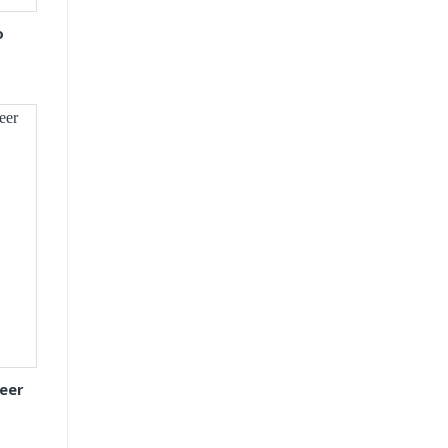
o
eer