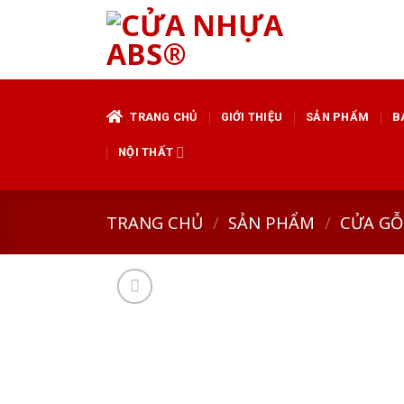
Skip
to
content
TRANG CHỦ
GIỚI THIỆU
SẢN PHẨM
B
NỘI THẤT
TRANG CHỦ
/
SẢN PHẨM
/
CỬA GỖ