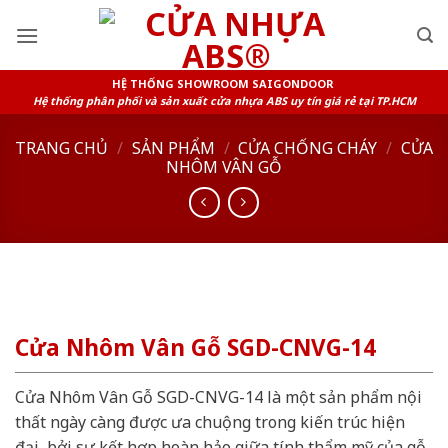
Skip
to
content
HỆ THỐNG SHOWROOM SAIGONDOOR
Hệ thống phân phối và sản xuất cửa nhựa ABS uy tín giá rẻ tại TP.HCM
TRANG CHỦ
/
SẢN PHẨM
/
CỬA CHỐNG CHÁY
/
CỬA
NHÔM VÂN GỖ
Cửa Nhôm Vân Gỗ SGD-CNVG-14
Cửa Nhôm Vân Gỗ SGD-CNVG-14 là một sản phẩm nội
thất ngày càng được ưa chuộng trong kiến trúc hiện
đại, bởi sự kết hợp hoàn hảo giữa tính thẩm mỹ của gỗ