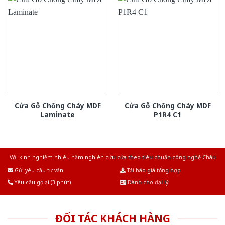
Cửa Gỗ Chống Cháy MDF
Cửa Gỗ Chống Cháy MDF
Laminate
P1R4 C1
Với kinh nghiệm nhiêu năm nghiên cứu cửa theo tiêu chuẩn công nghệ Châu
Âu.Chúng tôi tự tin là nhà sản xuất & cung cấp hàng đầu tại Việt Nam!
Gửi yêu cầu tư vấn
Tải báo giá tổng hợp
Yêu cầu gọi lại (3 phút)
Dành cho đại lý
ĐỐI TÁC KHÁCH HÀNG