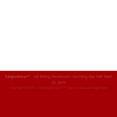
SaigonDoor™
- Hệ thống Showroom cửa hàng đầu Việt Nam
từ 2010
Copyright ⓒ 2010 – 2026 SaigonDoor™ | Đơn vị chủ quản SaigonDoor