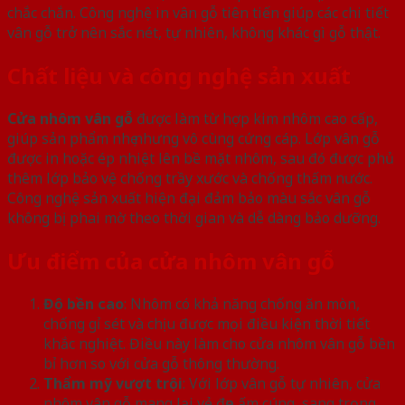
chắc chắn. Công nghệ in vân gỗ tiên tiến giúp các chi tiết
vân gỗ trở nên sắc nét, tự nhiên, không khác gì gỗ thật.
Chất liệu và công nghệ sản xuất
Cửa nhôm vân gỗ
được làm từ hợp kim nhôm cao cấp,
giúp sản phẩm nhẹ nhưng vô cùng cứng cáp. Lớp vân gỗ
được in hoặc ép nhiệt lên bề mặt nhôm, sau đó được phủ
thêm lớp bảo vệ chống trầy xước và chống thấm nước.
Công nghệ sản xuất hiện đại đảm bảo màu sắc vân gỗ
không bị phai mờ theo thời gian và dễ dàng bảo dưỡng.
Ưu điểm của cửa nhôm vân gỗ
Độ bền cao
: Nhôm có khả năng chống ăn mòn,
chống gỉ sét và chịu được mọi điều kiện thời tiết
khắc nghiệt. Điều này làm cho cửa nhôm vân gỗ bền
bỉ hơn so với cửa gỗ thông thường.
Thẩm mỹ vượt trội
: Với lớp vân gỗ tự nhiên, cửa
nhôm vân gỗ mang lại vẻ đẹp ấm cúng, sang trọng