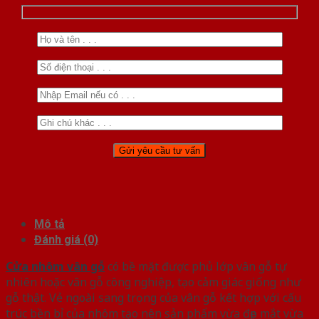
Mô tả
Đánh giá (0)
Cửa nhôm vân gỗ
có bề mặt được phủ lớp vân gỗ tự
nhiên hoặc vân gỗ công nghiệp, tạo cảm giác giống như
gỗ thật. Vẻ ngoài sang trọng của vân gỗ kết hợp với cấu
trúc bền bỉ của nhôm tạo nên sản phẩm vừa đẹp mắt vừa