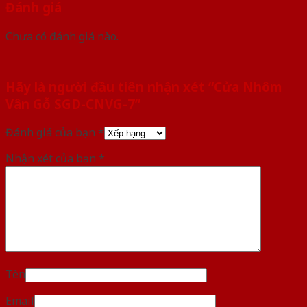
Đánh giá
Chưa có đánh giá nào.
Hãy là người đầu tiên nhận xét “Cửa Nhôm
Vân Gỗ SGD-CNVG-7”
Đánh giá của bạn
*
Nhận xét của bạn
*
Tên
Email