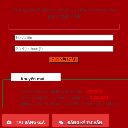
Chúng tôi sẽ liên lạc lại với quý khách trong thời
gian ngắn nhất
Khuyến mại
Quà tặng đồ nội thất trang trí lên đến
1.000.000đ
Giảm trực tiếp khi mua đơn hàng lớn hơn
3.000.000đ
Nhiều ưu đãi lớn khi đăng ký tài khoản thành viên thân thiết
TẢI BẢNG GIÁ
ĐĂNG KÝ TƯ VẤN