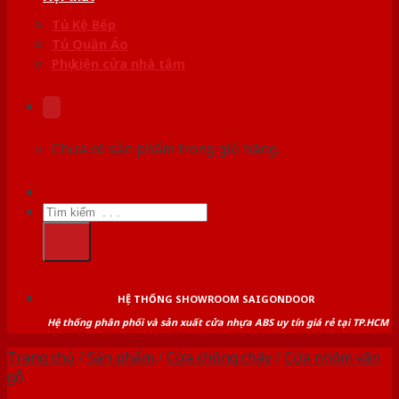
Tủ Kệ Bếp
Tủ Quần Áo
Phụ kiện cửa nhà tắm
Chưa có sản phẩm trong giỏ hàng.
Tìm
kiếm:
HỆ THỐNG SHOWROOM SAIGONDOOR
Hệ thống phân phối và sản xuất cửa nhựa ABS uy tín giá rẻ tại TP.HCM
Trang chủ
/
Sản phẩm
/
Cửa chống cháy
/
Cửa nhôm vân
gỗ