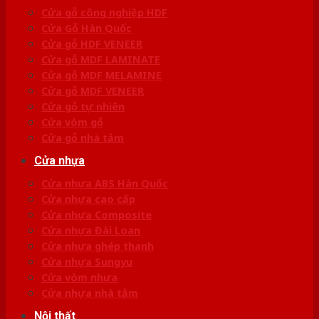
Cửa gỗ công nghiệp HDF
Cửa Gỗ Hàn Quốc
Cửa gỗ HDF VENEER
Cửa gỗ MDF LAMINATE
Cửa gỗ MDF MELAMINE
Cửa gỗ MDF VENEER
Cửa gỗ tự nhiên
Cửa vòm gỗ
Cửa gỗ nhà tắm
Cửa nhựa
Cửa nhựa ABS Hàn Quốc
Cửa nhựa cao cấp
Cửa nhựa Composite
Cửa nhựa Đài Loan
Cửa nhựa ghép thanh
Cửa nhựa Sungyu
Cửa vòm nhựa
Cửa nhựa nhà tắm
Nội thất