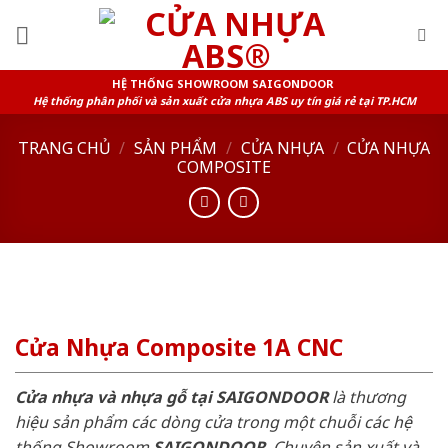
Skip
to
content
HỆ THỐNG SHOWROOM SAIGONDOOR
Hệ thống phân phối và sản xuất cửa nhựa ABS uy tín giá rẻ tại TP.HCM
TRANG CHỦ
/
SẢN PHẨM
/
CỬA NHỰA
/
CỬA NHỰA
COMPOSITE
Cửa Nhựa Composite 1A CNC
Cửa nhựa và nhựa gỗ tại SAIGONDOOR
là thương
hiệu sản phẩm các dòng cửa trong một chuỗi các hệ
thống Showroom
SAIGONDOOR
. Chuyên sản xuất và