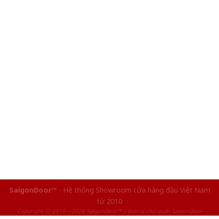
SaigonDoor™
- Hệ thống Showroom cửa hàng đầu Việt Nam
từ 2010
Copyright ⓒ 2010 – 2026 SaigonDoor™ | Đơn vị chủ quản SaigonDoor