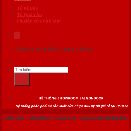
Tủ Kệ Bếp
Tủ Quần Áo
Phụ kiện cửa nhà tắm
Chưa có sản phẩm trong giỏ hàng.
Tìm
kiếm:
HỆ THỐNG SHOWROOM SAIGONDOOR
Hệ thống phân phối và sản xuất cửa nhựa ABS uy tín giá rẻ tại TP.HCM
Trang chủ
/
Sản phẩm
/
Cửa nhựa
/
Cửa nhựa Composite