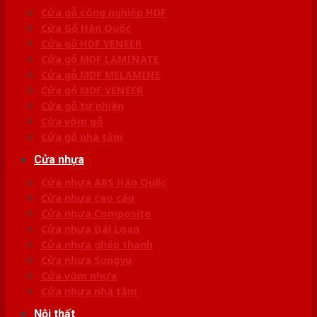
Cửa gỗ công nghiệp HDF
Cửa Gỗ Hàn Quốc
Cửa gỗ HDF VENEER
Cửa gỗ MDF LAMINATE
Cửa gỗ MDF MELAMINE
Cửa gỗ MDF VENEER
Cửa gỗ tự nhiên
Cửa vòm gỗ
Cửa gỗ nhà tắm
Cửa nhựa
Cửa nhựa ABS Hàn Quốc
Cửa nhựa cao cấp
Cửa nhựa Composite
Cửa nhựa Đài Loan
Cửa nhựa ghép thanh
Cửa nhựa Sungyu
Cửa vòm nhựa
Cửa nhựa nhà tắm
Nội thất