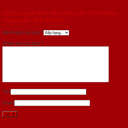
Hãy là người đầu tiên nhận xét “Cửa Nhựa
Composite 3PN TRANG”
Đánh giá của bạn
*
Nhận xét của bạn
*
Tên
Email