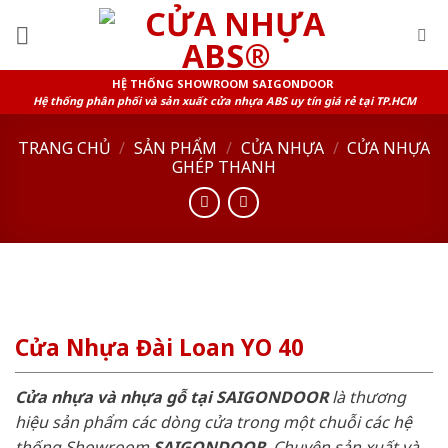
Skip
to
content
HỆ THỐNG SHOWROOM SAIGONDOOR
Hệ thống phân phối và sản xuất cửa nhựa ABS uy tín giá rẻ tại TP.HCM
TRANG CHỦ
/
SẢN PHẨM
/
CỬA NHỰA
/
CỬA NHỰA
GHÉP THANH
Cửa Nhựa Đài Loan YO 40
Cửa nhựa và nhựa gỗ tại SAIGONDOOR
là thương
hiệu sản phẩm các dòng cửa trong một chuỗi các hệ
thống Showroom
SAIGONDOOR
. Chuyên sản xuất và