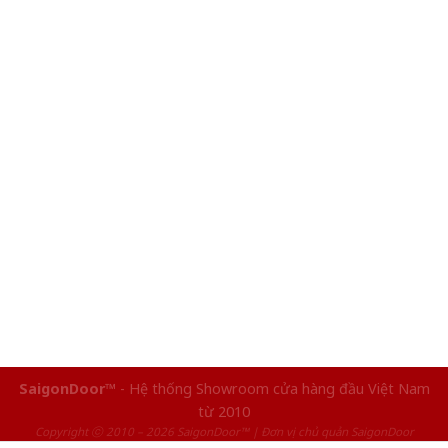
SaigonDoor™
- Hệ thống Showroom cửa hàng đầu Việt Nam
từ 2010
Copyright ⓒ 2010 – 2026 SaigonDoor™ | Đơn vị chủ quản SaigonDoor