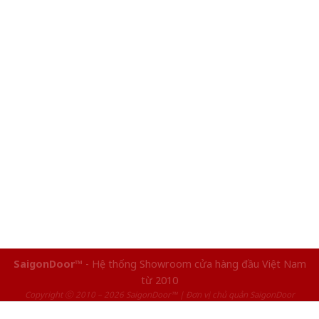
SaigonDoor™
- Hệ thống Showroom cửa hàng đầu Việt Nam
từ 2010
Copyright ⓒ 2010 – 2026 SaigonDoor™ | Đơn vị chủ quản SaigonDoor