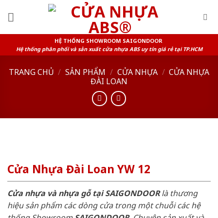
Skip
to
content
HỆ THỐNG SHOWROOM SAIGONDOOR
Hệ thống phân phối và sản xuất cửa nhựa ABS uy tín giá rẻ tại TP.HCM
TRANG CHỦ
/
SẢN PHẨM
/
CỬA NHỰA
/
CỬA NHỰA
ĐÀI LOAN
Cửa Nhựa Đài Loan YW 12
Cửa nhựa và nhựa gỗ tại SAIGONDOOR
là thương
hiệu sản phẩm các dòng cửa trong một chuỗi các hệ
thống Showroom
SAIGONDOOR
. Chuyên sản xuất và