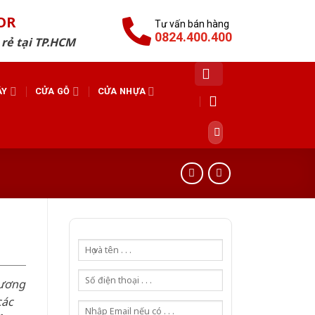
OR
Tư vấn bán hàng
0824.400.400
 rẻ tại TP.HCM
ÁY
CỬA GỖ
CỬA NHỰA
Tìm
kiếm:
hương
các