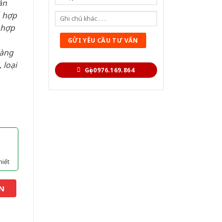
ản
ỗ hợp
 hợp
hàng
 loại
Gọi 0976.169.864
hiết
N