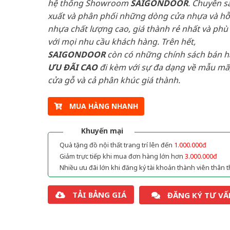
hệ thống Showroom
SAIGONDOOR
. Chuyên s
xuất và phân phối những dòng cửa nhựa và h
nhựa chất lượng cao, giá thành rẻ nhất và phù
với mọi nhu cầu khách hàng. Trên hết,
SAIGONDOOR
còn có những chính sách bán 
ƯU ĐÃI
CAO
đi kèm với sự đa dạng về mẫu mã,
cửa gỗ và cả phân khúc giá thành.
MUA HÀNG NHANH
Khuyến mại
Quà tặng đồ nội thất trang trí lên đến
1.000.000đ
Giảm trực tiếp khi mua đơn hàng lớn hơn
3.000.000đ
Nhiều ưu đãi lớn khi đăng ký tài khoản thành viên thân t
TẢI BẢNG GIÁ
ĐĂNG KÝ TƯ VẤ