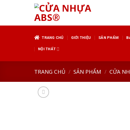
Skip
to
content
TRANG CHỦ
GIỚI THIỆU
SẢN PHẨM
B
NỘI THẤT
TRANG CHỦ
/
SẢN PHẨM
/
CỬA N