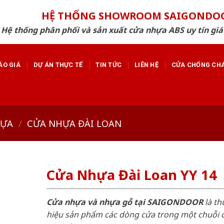
HỆ THỐNG SHOWROOM SAIGONDO
Hệ thống phân phối và sản xuất cửa nhựa ABS uy tín giá
ÁO GIÁ
DỰ ÁN THỰC TẾ
TIN TỨC
LIÊN HỆ
CỬA CHỐNG CH
HỰA
/
CỬA NHỰA ĐÀI LOAN
Cửa Nhựa Đài Loan YY 14
Cửa nhựa và nhựa gỗ tại SAIGONDOOR
là t
hiệu sản phẩm các dòng cửa trong một chuỗi 