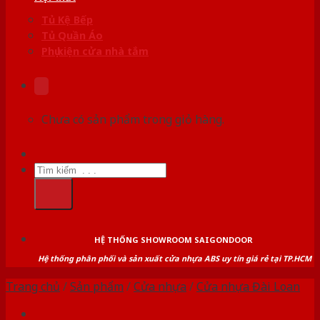
Tủ Kệ Bếp
Tủ Quần Áo
Phụ kiện cửa nhà tắm
Chưa có sản phẩm trong giỏ hàng.
Tìm
kiếm:
HỆ THỐNG SHOWROOM SAIGONDOOR
Hệ thống phân phối và sản xuất cửa nhựa ABS uy tín giá rẻ tại TP.HCM
Trang chủ
/
Sản phẩm
/
Cửa nhựa
/
Cửa nhựa Đài Loan