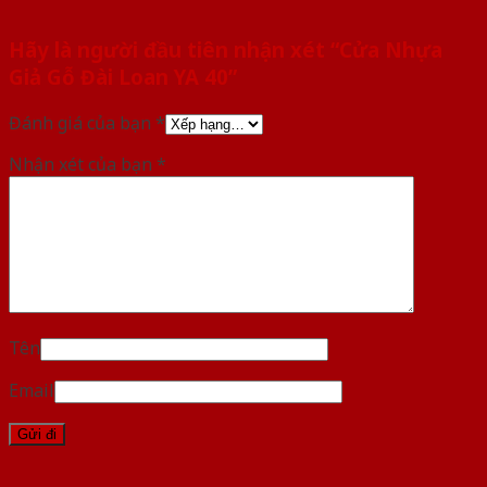
Hãy là người đầu tiên nhận xét “Cửa Nhựa
Giả Gỗ Đài Loan YA 40”
Đánh giá của bạn
*
Nhận xét của bạn
*
Tên
Email