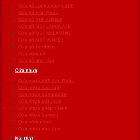
Cửa gỗ công nghiệp HDF
Cửa Gỗ Hàn Quốc
Cửa gỗ HDF VENEER
Cửa gỗ MDF LAMINATE
Cửa gỗ MDF MELAMINE
Cửa gỗ MDF VENEER
Cửa gỗ tự nhiên
Cửa vòm gỗ
Cửa gỗ nhà tắm
Cửa nhựa
Cửa nhựa ABS Hàn Quốc
Cửa nhựa cao cấp
Cửa nhựa Composite
Cửa nhựa Đài Loan
Cửa nhựa ghép thanh
Cửa nhựa Sungyu
Cửa vòm nhựa
Cửa nhựa nhà tắm
Nội thất