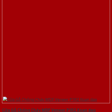
Cửa Gỗ Chống Cháy MDF Veneer P1R2 Xoan dao