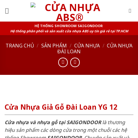
Skip
to
content
HỆ THỐNG SHOWROOM SAIGONDOOR
Hệ thống phân phối và sản xuất cửa nhựa ABS uy tín giá rẻ tại TP.HCM
TRANG CHỦ
/
SẢN PHẨM
/
CỬA NHỰA
/
CỬA NHỰA
ĐÀI LOAN
Cửa Nhựa Giả Gỗ Đài Loan YG 12
Cửa nhựa và nhựa gỗ tại SAIGONDOOR
là thương
hiệu sản phẩm các dòng cửa trong một chuỗi các hệ
thống Showroom
SAIGONDOOR
. Chuyên sản xuất và