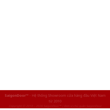
SaigonDoor™
- Hệ thống Showroom cửa hàng đầu Việt Nam
từ 2010
Copyright ⓒ 2010 – 2026 SaigonDoor™ | Đơn vị chủ quản SaigonDoor