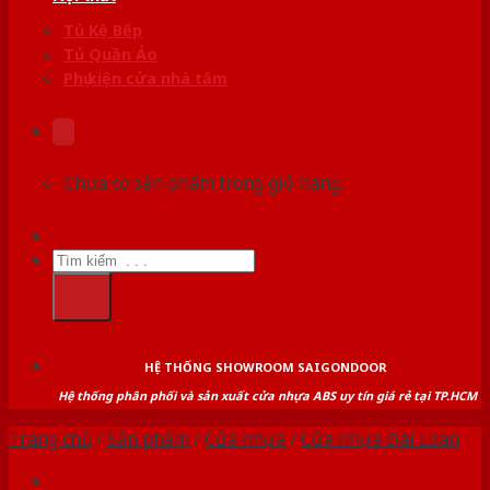
Tủ Kệ Bếp
Tủ Quần Áo
Phụ kiện cửa nhà tắm
Chưa có sản phẩm trong giỏ hàng.
Tìm
kiếm:
HỆ THỐNG SHOWROOM SAIGONDOOR
Hệ thống phân phối và sản xuất cửa nhựa ABS uy tín giá rẻ tại TP.HCM
Trang chủ
/
Sản phẩm
/
Cửa nhựa
/
Cửa nhựa Đài Loan