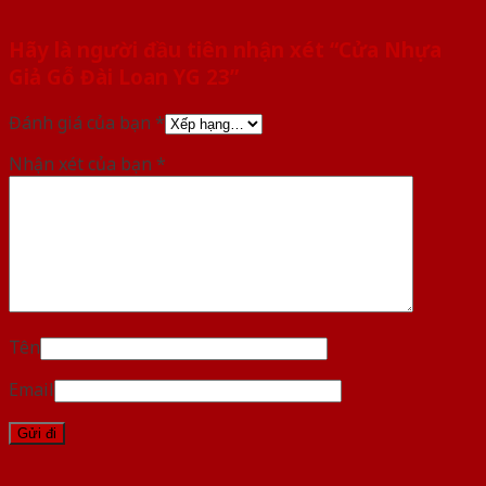
Hãy là người đầu tiên nhận xét “Cửa Nhựa
Giả Gỗ Đài Loan YG 23”
Đánh giá của bạn
*
Nhận xét của bạn
*
Tên
Email