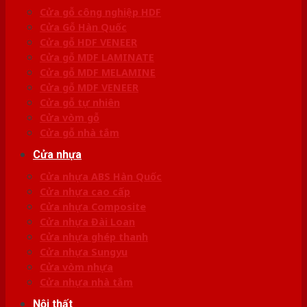
Cửa gỗ công nghiệp HDF
Cửa Gỗ Hàn Quốc
Cửa gỗ HDF VENEER
Cửa gỗ MDF LAMINATE
Cửa gỗ MDF MELAMINE
Cửa gỗ MDF VENEER
Cửa gỗ tự nhiên
Cửa vòm gỗ
Cửa gỗ nhà tắm
Cửa nhựa
Cửa nhựa ABS Hàn Quốc
Cửa nhựa cao cấp
Cửa nhựa Composite
Cửa nhựa Đài Loan
Cửa nhựa ghép thanh
Cửa nhựa Sungyu
Cửa vòm nhựa
Cửa nhựa nhà tắm
Nội thất