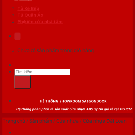
Tủ Kệ Bếp
Tủ Quần Áo
Phụ kiện cửa nhà tắm
Chưa có sản phẩm trong giỏ hàng.
Tìm
kiếm:
HỆ THỐNG SHOWROOM SAIGONDOOR
Hệ thống phân phối và sản xuất cửa nhựa ABS uy tín giá rẻ tại TP.HCM
Trang chủ
/
Sản phẩm
/
Cửa nhựa
/
Cửa nhựa Đài Loan