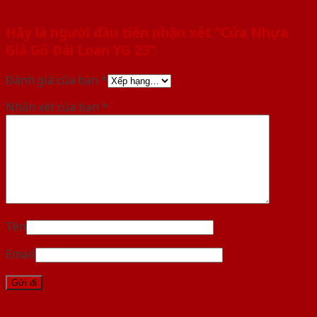
Hãy là người đầu tiên nhận xét “Cửa Nhựa
Giả Gỗ Đài Loan YG 23”
Đánh giá của bạn
*
Nhận xét của bạn
*
Tên
Email