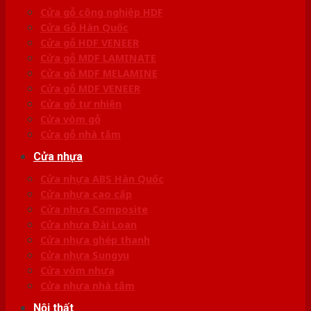
Cửa gỗ công nghiệp HDF
Cửa Gỗ Hàn Quốc
Cửa gỗ HDF VENEER
Cửa gỗ MDF LAMINATE
Cửa gỗ MDF MELAMINE
Cửa gỗ MDF VENEER
Cửa gỗ tự nhiên
Cửa vòm gỗ
Cửa gỗ nhà tắm
Cửa nhựa
Cửa nhựa ABS Hàn Quốc
Cửa nhựa cao cấp
Cửa nhựa Composite
Cửa nhựa Đài Loan
Cửa nhựa ghép thanh
Cửa nhựa Sungyu
Cửa vòm nhựa
Cửa nhựa nhà tắm
Nội thất