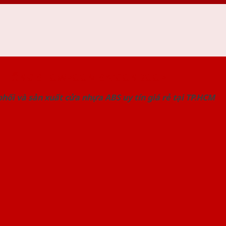
 THỐNG SHOWROOM SAIGONDOOR
hối và sản xuất cửa nhựa ABS uy tín giá rẻ tại TP.HCM