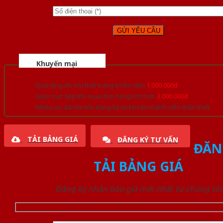
Khuyến mại
Quà tặng đồ nội thất trang trí lên đến
1.000.000đ
Giảm trực tiếp khi mua đơn hàng lớn hơn
3.000.000đ
Nhiều ưu đãi lớn khi đăng ký tài khoản thành viên thân thiết
TẢI BẢNG GIÁ
ĐĂNG KÝ TƯ VẤN
ĐĂN
TẢI BẢNG GIÁ
Đăng ký nhận báo giá mới nhất từ chúng tôi