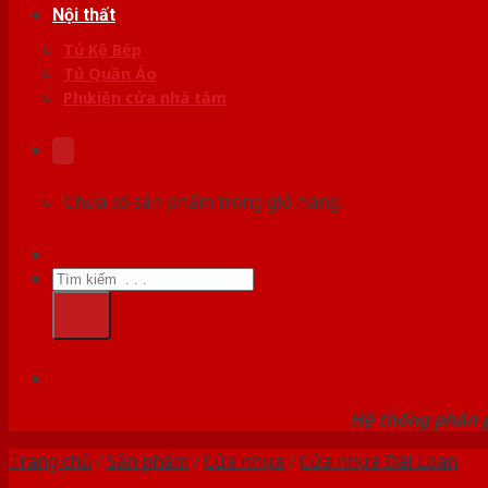
Nội thất
Tủ Kệ Bếp
Tủ Quần Áo
Phụ kiện cửa nhà tắm
Chưa có sản phẩm trong giỏ hàng.
Tìm
kiếm:
HỆ
Hệ thống phân p
Trang chủ
/
Sản phẩm
/
Cửa nhựa
/
Cửa nhựa Đài Loan