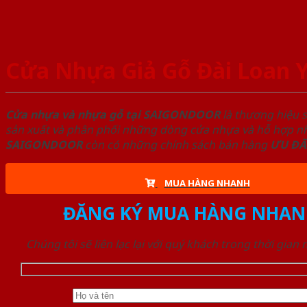
Cửa Nhựa Giả Gỗ Đài Loan 
Cửa nhựa và nhựa gỗ tại SAIGONDOOR
là thương hiệu 
sản xuất và phân phối những dòng cửa nhựa và hỗ hợp nhự
SAIGONDOOR
còn có những chính sách bán hàng
ƯU ĐÃ
MUA HÀNG NHANH
ĐĂNG KÝ MUA HÀNG NHAN
Chúng tôi sẽ liên lạc lại với quý khách trong thời gian