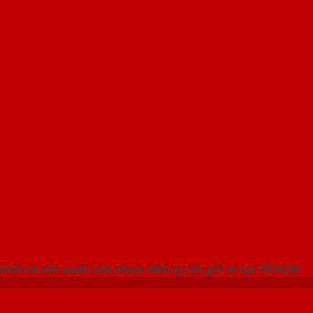
 THỐNG SHOWROOM SAIGONDOOR
hối và sản xuất cửa nhựa ABS uy tín giá rẻ tại TP.HCM