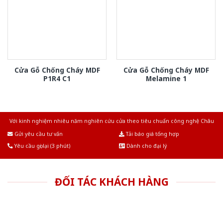
Cửa Gỗ Chống Cháy MDF
Cửa Gỗ Chống Cháy MDF
P1R4 C1
Melamine 1
Với kinh nghiệm nhiêu năm nghiên cứu cửa theo tiêu chuẩn công nghệ Châu
Âu.Chúng tôi tự tin là nhà sản xuất & cung cấp hàng đầu tại Việt Nam!
Gửi yêu cầu tư vấn
Tải báo giá tổng hợp
Yêu cầu gọi lại (3 phút)
Dành cho đại lý
ĐỐI TÁC KHÁCH HÀNG