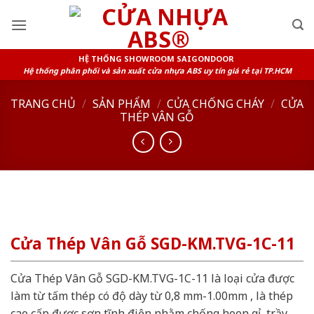
Skip
to
content
HỆ THỐNG SHOWROOM SAIGONDOOR
Hệ thống phân phối và sản xuất cửa nhựa ABS uy tín giá rẻ tại TP.HCM
TRANG CHỦ
/
SẢN PHẨM
/
CỬA CHỐNG CHÁY
/
CỬA
THÉP VÂN GỖ
Cửa Thép Vân Gỗ SGD-KM.TVG-1C-11
Cửa Thép Vân Gỗ SGD-KM.TVG-1C-11 là loại cửa được
làm từ tấm thép có độ dày từ 0,8 mm-1.00mm , là thép
cao cấp được sơn tĩnh điện nhằm chống hoen gỉ, trầy