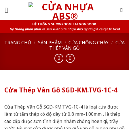
Skip
to
content
HỆ THỐNG SHOWROOM SAIGONDOOR
Hệ thống phân phối và sản xuất cửa nhựa ABS uy tín giá rẻ tại TP.HCM
TRANG CHỦ
/
SẢN PHẨM
/
CỬA CHỐNG CHÁY
/
CỬA
THÉP VÂN GỖ
Cửa Thép Vân Gỗ SGD-KM.TVG-1C-4
Cửa Thép Vân Gỗ SGD-KM.TVG-1C-4 là loại cửa được
làm từ tấm thép có độ dày từ 0,8 mm-1.00mm , là thép
cao cấp được sơn tĩnh điện nhằm chống hoen gỉ, trầy
xước. Bề mặt cửa được phủ lớp giả vân gỗ giống như gỗ