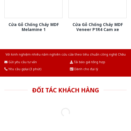
Cửa Gỗ Chống Cháy MDF
Cửa Gỗ Chống Cháy MDF
Melamine 1
Veneer P1R4 Cam xe
Với kinh nghiệm nhiêu năm nghiên cứu cửa theo tiêu chuẩn công nghệ Châu
Âu.Chúng tôi tự tin là nhà sản xuất & cung cấp hàng đầu tại Việt Nam!
Gửi yêu cầu tư vấn
Tải báo giá tổng hợp
Yêu cầu gọi lại (3 phút)
Dành cho đại lý
ĐỐI TÁC KHÁCH HÀNG