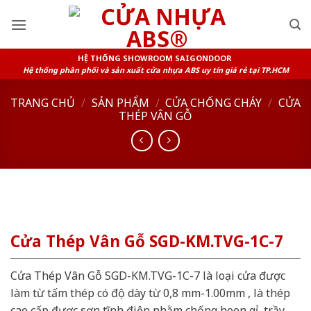
Skip
to
content
HỆ THỐNG SHOWROOM SAIGONDOOR
Hệ thống phân phối và sản xuất cửa nhựa ABS uy tín giá rẻ tại TP.HCM
TRANG CHỦ
/
SẢN PHẨM
/
CỬA CHỐNG CHÁY
/
CỬA
THÉP VÂN GỖ
Cửa Thép Vân Gỗ SGD-KM.TVG-1C-7
Cửa Thép Vân Gỗ SGD-KM.TVG-1C-7 là loại cửa được
làm từ tấm thép có độ dày từ 0,8 mm-1.00mm , là thép
cao cấp được sơn tĩnh điện nhằm chống hoen gỉ, trầy