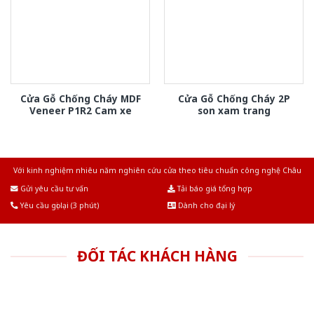
Cửa Gỗ Chống Cháy MDF
Cửa Gỗ Chống Cháy 2P
Veneer P1R2 Cam xe
son xam trang
Với kinh nghiệm nhiêu năm nghiên cứu cửa theo tiêu chuẩn công nghệ Châu
Âu.Chúng tôi tự tin là nhà sản xuất & cung cấp hàng đầu tại Việt Nam!
Gửi yêu cầu tư vấn
Tải báo giá tổng hợp
Yêu cầu gọi lại (3 phút)
Dành cho đại lý
ĐỐI TÁC KHÁCH HÀNG