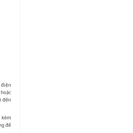
 điện
 hoặc
i đến
a kèm
ng để