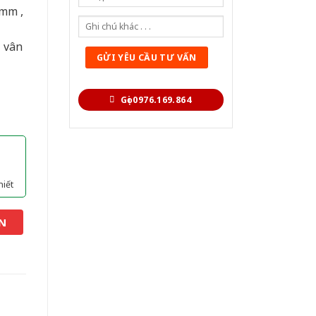
0mm ,
ả vân
Gọi 0976.169.864
hiết
N