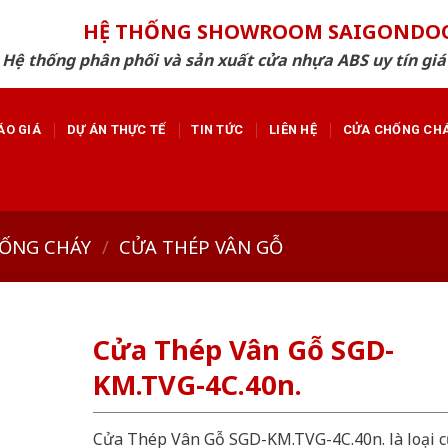
HỆ THỐNG SHOWROOM SAIGONDO
Hệ thống phân phối và sản xuất cửa nhựa ABS uy tín giá
ÁO GIÁ
DỰ ÁN THỰC TẾ
TIN TỨC
LIÊN HỆ
CỬA CHỐNG CH
ỐNG CHÁY
/
CỬA THÉP VÂN GỖ
Cửa Thép Vân Gỗ SGD-
KM.TVG-4C.40n.
Cửa Thép Vân Gỗ SGD-KM.TVG-4C.40n. là loại 