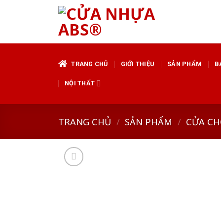
Skip
to
content
TRANG CHỦ
GIỚI THIỆU
SẢN PHẨM
B
NỘI THẤT
TRANG CHỦ
/
SẢN PHẨM
/
CỬA CH