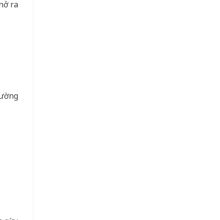
nở ra
cường