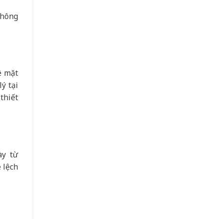
không
ề mặt
ý tại
thiết
ày từ
 lệch