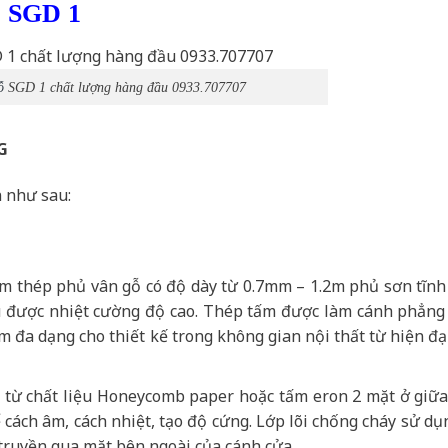
ỗ SGD 1
ỗ
SGD 1 chất lượng hàng đầu 0933.707707
G
 như sau:
ấm thép phủ vân gỗ có độ dày từ 0.7mm – 1.2m phủ sơn tĩnh
hịu được nhiệt cường độ cao. Thép tấm được làm cánh phẳng
 đa dạng cho thiết kế trong không gian nội thất từ hiện đạ
ạo từ chất liệu Honeycomb paper hoặc tấm eron 2 mặt ở giữ
cách âm, cách nhiệt, tạo độ cứng. Lớp lõi chống cháy sử dụ
truyền qua mặt bên ngoài của cánh cửa.