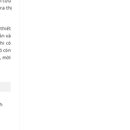
n cứu
a thị
thiết
ản và
hi có
ó còn
, mời
nh