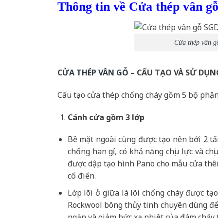
Thông tin về Cửa thép vân g
Cửa thép vân g
CỬA THÉP VÂN GỖ
– CẤU TẠO VÀ SỬ DỤN
Cấu tạo cửa thép chống cháy gồm 5 bộ phận
Cánh cửa
gồm 3 lớp
Bề mặt ngoài cùng được tạo nên bởi 2 t
chống han gỉ, có khả năng chịu lực và c
được dập tạo hình Pano cho mẫu cửa thêm
cổ điển.
Lớp lõi ở giữa là lõi chống cháy được t
Rockwool bông thủy tinh chuyên dùng để 
ngăn và giảm bức xạ nhiệt của đám cháy 