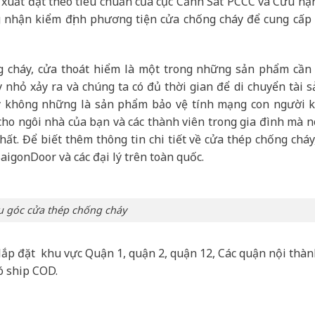
 xuất đạt theo tiêu chuẩn của cục Cảnh Sát PCCC và Cứu nạ
 nhận kiểm định phương tiện cửa chống cháy để cung cấp r
cháy, cửa thoát hiểm là một trong những sản phẩm cần 
 nhỏ xảy ra và chúng ta có đủ thời gian để di chuyển tài s
y không những là sản phẩm bảo vệ tính mạng con người k
 cho ngôi nhà của bạn và các thành viên trong gia đình mà n
ất. Để biết thêm thông tin chi tiết về cửa thép chống cháy
SaigonDoor và các đại lý trên toàn quốc.
 góc cửa thép chống cháy
lắp đặt khu vực Quận 1, quận 2, quận 12, Các quận nội thà
ó ship COD.