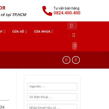
OR
Tư vấn bán hàng
0824.400.400
 rẻ tại TP.HCM
ÁY
CỬA GỖ
CỬA NHỰA
Tìm
kiếm:
cửa