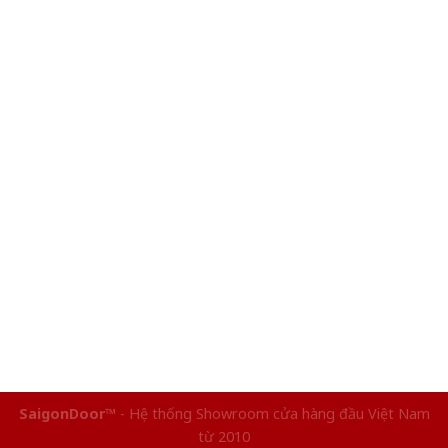
SaigonDoor™
- Hệ thống Showroom cửa hàng đầu Việt Nam
từ 2010