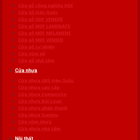
Cửa gỗ công nghiệp HDF
Cửa Gỗ Hàn Quốc
Cửa gỗ HDF VENEER
Cửa gỗ MDF LAMINATE
Cửa gỗ MDF MELAMINE
Cửa gỗ MDF VENEER
Cửa gỗ tự nhiên
Cửa vòm gỗ
Cửa gỗ nhà tắm
Cửa nhựa
Cửa nhựa ABS Hàn Quốc
Cửa nhựa cao cấp
Cửa nhựa Composite
Cửa nhựa Đài Loan
Cửa nhựa ghép thanh
Cửa nhựa Sungyu
Cửa vòm nhựa
Cửa nhựa nhà tắm
Nội thất