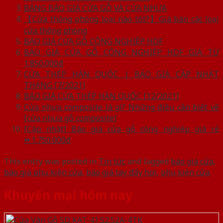
BẢNG BÁO GIÁ CỬA GỖ VÀ CỬA NHỰA
【Cửa thông phòng loại nào tốt?】Giá bán các loại
cửa thông phòng
BÁO GIÁ CỬA GỖ CÔNG NGHIỆP HDF
BÁO GIÁ CỬA GỖ CÔNG NGHIỆP HDF GIÁ TỪ
1.850.000đ
CỬA THÉP HÀN QUỐC | BÁO GIÁ CẬP NHẬT
THÁNG [7/2021]
BÁO GIÁ CỬA THÉP HÀN QUỐC [12/2021]
Cửa nhựa composite là gì? Những điều cần biết về
[cửa nhựa gỗ composite]
[Cập nhật] Báo giá cửa gỗ công nghiệp giá rẻ
⏩1.750.000đ
This entry was posted in
Tin tức
and tagged
báo giá cửa
,
báo giá phụ kiện cửa
,
báo giá tay đẩy hơi
,
phụ kiện cửa
.
Khuyến mại hôm nay