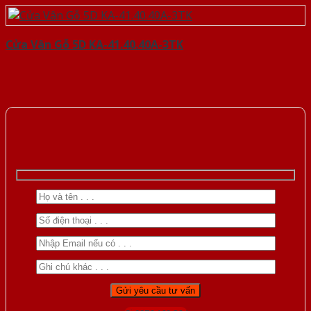
Cửa Vân Gỗ 5D KA-41.40.40A-3TK