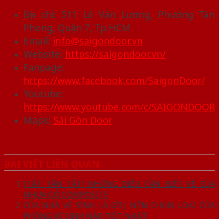
Địa chỉ: 511 Lê Văn Lương, Phường Tân
Phong, Quận 7, Tp.HCM
Email:
info@saigondoor.vn
Website:
https://saigondoor.vn/
Fanpage:
https://www.facebook.com/SaigonDoor/
Youtube:
https://www.youtube.com/c/SAIGONDOOR
Maps:
Sài Gòn Door
BÀI VIẾT LIÊN QUAN
[TẤT TẦN TẬT] NHỮNG ĐIỀU CẦN BIẾT VỀ CỬA
NHỰA GỖ COMPOSITE
CỬA NHÀ VỆ SINH LÀ GÌ?| NÊN CHỌN LOẠI CỬA
PHÒNG VỆ SINH NÀO TỐT NHẤT