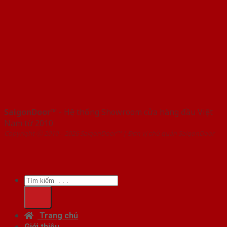
SaigonDoor™
- Hệ thống Showroom cửa hàng đầu Việt
Nam từ 2010
Copyright ⓒ 2010 – 2026 SaigonDoor™ | Đơn vị chủ quản SaigonDoor
Tìm
kiếm:
Trang chủ
Giới thiệu