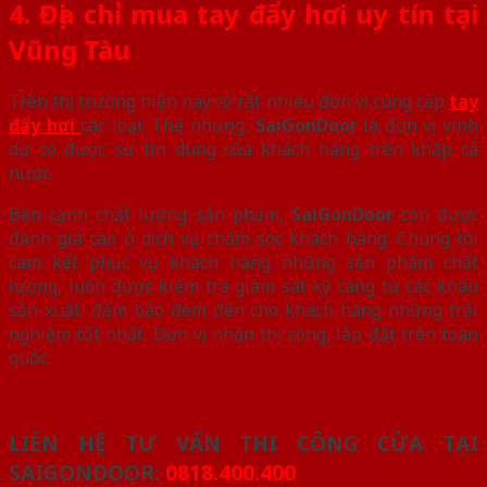
4. Địa chỉ mua tay đẩy hơi uy tín tại
Vũng Tàu
Trên thị trường hiện nay có rất nhiều đơn vị cung cấp
tay
đẩy hơi
các loại. Thế nhưng,
SaiGonDoor
là đơn vị vinh
dự có được sự tin dùng của khách hàng trên khắp cả
nước.
Bên cạnh chất lượng sản phẩm,
SaiGonDoor
còn được
đánh giá cao ở dịch vụ chăm sóc khách hàng. Chúng tôi
cam kết phục vụ khách hàng những sản phẩm chất
lượng, luôn được kiểm tra giám sát kỹ càng từ các khâu
sản xuất, đảm bảo đem đến cho khách hàng những trải
nghiệm tốt nhất. Đơn vị nhận thi công, lắp đặt trên toàn
quốc.
LIÊN HỆ TƯ VẤN THI CÔNG CỬA TẠI
SAIGONDOOR:
0818.400.400