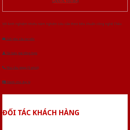
Gọi 0976.169.864
Với kinh nghiệm nhiêu năm nghiên cứu cửa theo tiêu chuẩn công nghệ Châu
Âu.Chúng tôi tự tin là nhà sản xuất & cung cấp hàng đầu tại Việt Nam!
Gửi yêu cầu tư vấn
Tải báo giá tổng hợp
Yêu cầu gọi lại (3 phút)
Dành cho đại lý
ĐỐI TÁC KHÁCH HÀNG