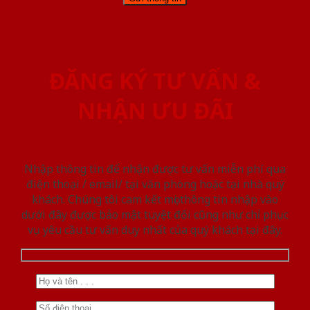
ĐĂNG KÝ TƯ VẤN &
NHẬN ƯU ĐÃI
Nhập thông tin để nhận được tư vấn miễn phí qua
điện thoại / email/ tại văn phòng hoặc tại nhà quý
khách. Chúng tôi cam kết mọi thông tin nhập vào
dưới đây được bảo mật tuyệt đối cũng như chỉ phục
vụ yêu cầu tư vấn duy nhất của quý khách tại đây.