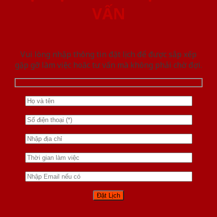
VẤN
Vui lòng nhập thông tin đặt lịch để được sắp xếp
gặp gỡ làm việc hoăc tư vấn mà không phải chờ đợi.