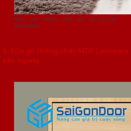
Mẫu cửa chống cháy gỗ GCC-P1G1R3
SaiGonDoor
9. Cửa gỗ chống cháy MDF Laminate
vân ngang