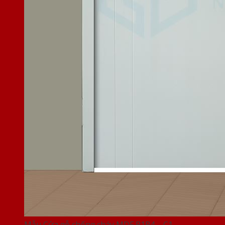
Mẫu Cửa gỗ chống cháy MDF P1R4 – C1