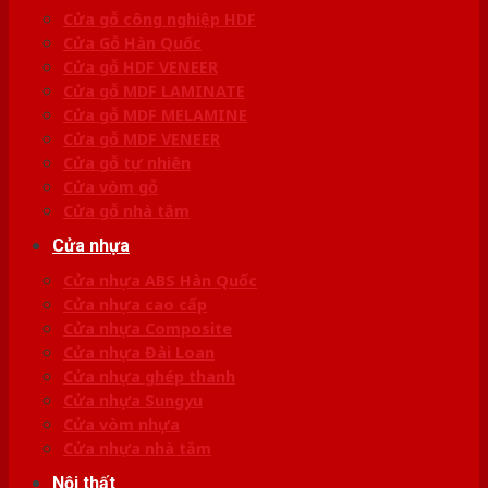
Cửa gỗ công nghiệp HDF
Cửa Gỗ Hàn Quốc
Cửa gỗ HDF VENEER
Cửa gỗ MDF LAMINATE
Cửa gỗ MDF MELAMINE
Cửa gỗ MDF VENEER
Cửa gỗ tự nhiên
Cửa vòm gỗ
Cửa gỗ nhà tắm
Cửa nhựa
Cửa nhựa ABS Hàn Quốc
Cửa nhựa cao cấp
Cửa nhựa Composite
Cửa nhựa Đài Loan
Cửa nhựa ghép thanh
Cửa nhựa Sungyu
Cửa vòm nhựa
Cửa nhựa nhà tắm
Nội thất