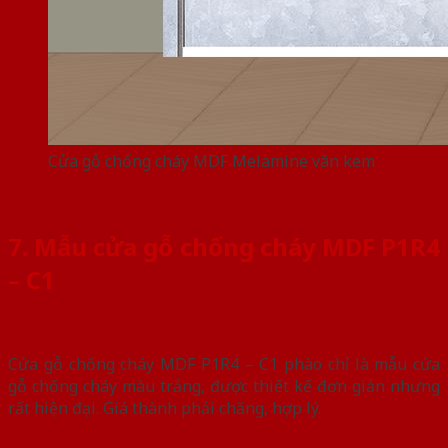
Cửa gỗ chống cháy MDF Melamine vân kem
7. Mẫu cửa gỗ chống cháy MDF P1R4
– C1
Cửa gỗ chống cháy MDF P1R4 – C1 phào chỉ là mẫu cửa
gỗ chống cháy màu trắng, được thiết kế đơn giản nhưng
rất hiện đại. Giá thành phải chăng, hợp lý.