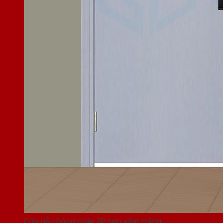
Cửa gỗ chống cháy 2P sơn xám trắng