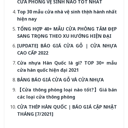
CỬA PHÒNG VỆ SINH NÀO TỐT NHẤT
Top 30 mẫu cửa nhà vệ sinh thịnh hành nhất
hiện nay
TỔNG HỢP 40+ MẪU CỬA PHÒNG TẮM ĐẸP
SANG TRỌNG THEO XU HƯỚNG HIỆN ĐẠI
[UPDATE] BÁO GIÁ CỬA GỖ | CỬA NHỰA
CAO CẤP 2022
Cửa nhựa Hàn Quốc là gì? TOP 30+ mẫu
cửa hàn quốc hiện đại 2021
BẢNG BÁO GIÁ CỬA GỖ VÀ CỬA NHỰA
【Cửa thông phòng loại nào tốt?】Giá bán
các loại cửa thông phòng
CỬA THÉP HÀN QUỐC | BÁO GIÁ CẬP NHẬT
THÁNG [7/2021]