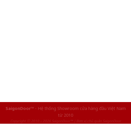
SaigonDoor™
- Hệ thống Showroom cửa hàng đầu Việt Nam
từ 2010
Copyright ⓒ 2010 – 2026 SaigonDoor™ | Đơn vị chủ quản SaigonDoor