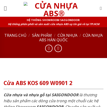
Skip
to
content
HỆ THỐNG SHOWROOM SAIGONDOOR
Hệ thống phân phối và sản xuất cửa nhựa ABS uy tín giá rẻ tại TP.HCM
TRANG CHỦ
/
SẢN PHẨM
/
CỬA NHỰA
/
CỬA NHỰA
ABS HÀN QUỐC
Cửa ABS KOS 609 W0901 2
Cửa nhựa và nhựa gỗ tại SAIGONDOOR
là thương
hiệu sản phẩm các dòng cửa trong một chuỗi các hệ
thống Showroom
SAIGONDOOR
. Chuyên sản xuất và