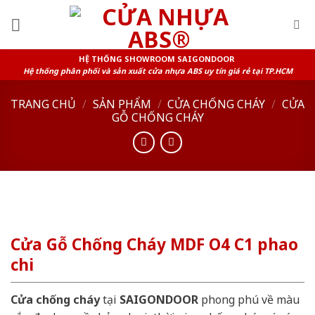
Skip
to
content
HỆ THỐNG SHOWROOM SAIGONDOOR
Hệ thống phân phối và sản xuất cửa nhựa ABS uy tín giá rẻ tại TP.HCM
TRANG CHỦ
/
SẢN PHẨM
/
CỬA CHỐNG CHÁY
/
CỬA
GỖ CHỐNG CHÁY
Cửa Gỗ Chống Cháy MDF O4 C1 phao
chi
Cửa chống cháy
tại
SAIGONDOOR
phong phú về màu