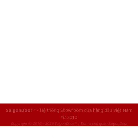
SaigonDoor™
- Hệ thống Showroom cửa hàng đầu Việt Nam
từ 2010
Copyright ⓒ 2010 – 2026 SaigonDoor™ | Đơn vị chủ quản SaigonDoor