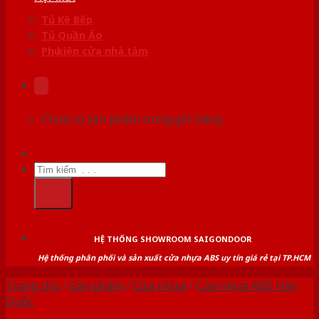
Tủ Kệ Bếp
Tủ Quần Áo
Phụ kiện cửa nhà tắm
Chưa có sản phẩm trong giỏ hàng.
Tìm
kiếm:
HỆ THỐNG SHOWROOM SAIGONDOOR
Hệ thống phân phối và sản xuất cửa nhựa ABS uy tín giá rẻ tại TP.HCM
Trang chủ
/
Sản phẩm
/
Cửa nhựa
/
Cửa nhựa ABS Hàn
Quốc