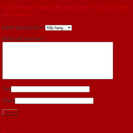
Hãy là người đầu tiên nhận xét “Cửa ABS KOS
611 U6405”
Đánh giá của bạn
*
Nhận xét của bạn
*
Tên
Email