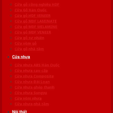
Cửa gỗ công nghiệp HDF
Cửa Gỗ Hàn Quốc
Cửa gỗ HDF VENEER
Cửa gỗ MDF LAMINATE
Cửa gỗ MDF MELAMINE
Cửa gỗ MDF VENEER
Cửa gỗ tự nhiên
Cửa vòm gỗ
Cửa gỗ nhà tắm
Cửa nhựa
Cửa nhựa ABS Hàn Quốc
Cửa nhựa cao cấp
Cửa nhựa Composite
Cửa nhựa Đài Loan
Cửa nhựa ghép thanh
Cửa nhựa Sungyu
Cửa vòm nhựa
Cửa nhựa nhà tắm
Nội thất