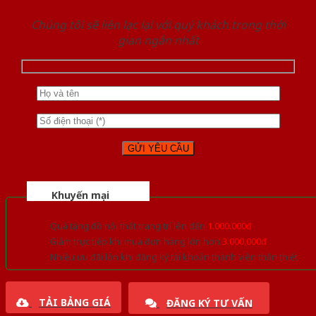
Chúng tôi sẽ liên lạc lại với quý khách trong thời
gian ngắn nhất
Khuyến mại
Quà tặng đồ nội thất trang trí lên đến
1.000.000đ
Giảm trực tiếp khi mua đơn hàng lớn hơn
3.000.000đ
Nhiều ưu đãi lớn khi đăng ký tài khoản thành viên thân thiết
TẢI BẢNG GIÁ
ĐĂNG KÝ TƯ VẤN