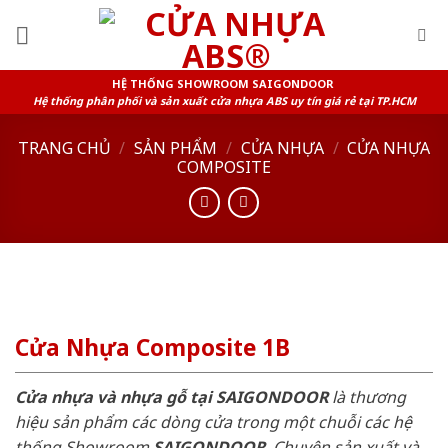
Skip
to
content
HỆ THỐNG SHOWROOM SAIGONDOOR
Hệ thống phân phối và sản xuất cửa nhựa ABS uy tín giá rẻ tại TP.HCM
TRANG CHỦ
/
SẢN PHẨM
/
CỬA NHỰA
/
CỬA NHỰA
COMPOSITE
Cửa Nhựa Composite 1B
Cửa nhựa và nhựa gỗ tại SAIGONDOOR
là thương
hiệu sản phẩm các dòng cửa trong một chuỗi các hệ
thống Showroom
SAIGONDOOR
. Chuyên sản xuất và