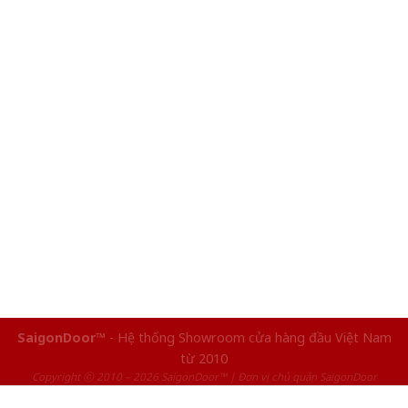
SaigonDoor™
- Hệ thống Showroom cửa hàng đầu Việt Nam
từ 2010
Copyright ⓒ 2010 – 2026 SaigonDoor™ | Đơn vị chủ quản SaigonDoor