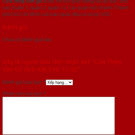
Cửa thép vân gỗ
được hỗ trợ giao hàng và lắp đặt khu
vực Quận 1, quận 2, quận 12, Các quận nội thành Thành
phố Hồ Chí Minh và toàn quốc đều có ship COD.
Đánh giá
Chưa có đánh giá nào.
Hãy là người đầu tiên nhận xét “Cửa Thép
Vân Gỗ SGD-KM.TVG-1C-32”
Đánh giá của bạn
*
Nhận xét của bạn
*