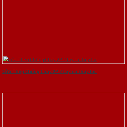
Cửa Thép Chống Cháy 2P 2 tay co thuy luc