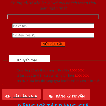
Chúng tôi sẽ liên lạc lại với quý khách trong thời
gian ngắn nhất
Khuyến mại
Quà tặng đồ nội thất trang trí lên đến
1.000.000đ
Giảm trực tiếp khi mua đơn hàng lớn hơn
3.000.000đ
Nhiều ưu đãi lớn khi đăng ký tài khoản thành viên thân thiết
TẢI BẢNG GIÁ
ĐĂNG KÝ TƯ VẤN