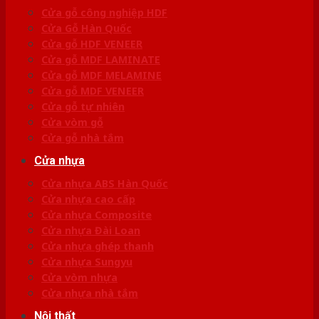
Cửa gỗ công nghiệp HDF
Cửa Gỗ Hàn Quốc
Cửa gỗ HDF VENEER
Cửa gỗ MDF LAMINATE
Cửa gỗ MDF MELAMINE
Cửa gỗ MDF VENEER
Cửa gỗ tự nhiên
Cửa vòm gỗ
Cửa gỗ nhà tắm
Cửa nhựa
Cửa nhựa ABS Hàn Quốc
Cửa nhựa cao cấp
Cửa nhựa Composite
Cửa nhựa Đài Loan
Cửa nhựa ghép thanh
Cửa nhựa Sungyu
Cửa vòm nhựa
Cửa nhựa nhà tắm
Nội thất