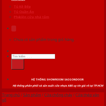
Tủ Kệ Bếp
Tủ Quần Áo
Phụ kiện cửa nhà tắm
Chưa có sản phẩm trong giỏ hàng.
Tìm
kiếm:
HỆ THỐNG SHOWROOM SAIGONDOOR
Hệ thống phân phối và sản xuất cửa nhựa ABS uy tín giá rẻ tại TP.HCM
Trang chủ
/
Sản phẩm
/
Cửa chống cháy
/
Cửa thép vân
gỗ