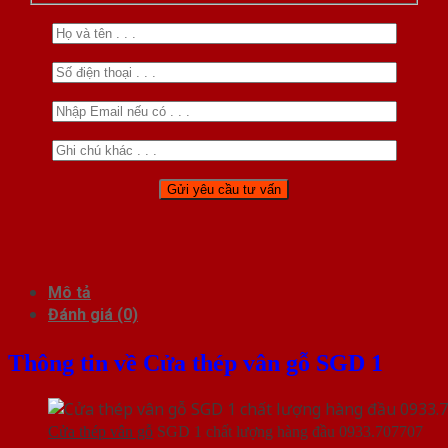
Mô tả
Đánh giá (0)
Thông tin về Cửa thép vân gỗ SGD 1
Cửa thép vân gỗ
SGD 1 chất lượng hàng đầu 0933.707707