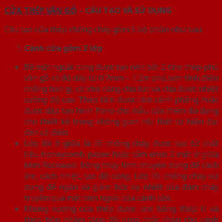
CỬA THÉP VÂN GỖ
– CẤU TẠO VÀ SỬ DỤNG
Cấu tạo cửa thép chống cháy gồm 5 bộ phận như sau:
Cánh cửa
gồm 3 lớp
Bề mặt ngoài cùng được tạo nên bởi 2 tấm thép phủ
vân gỗ có độ dày từ 0.7mm – 1.2m phủ sơn tĩnh điện
chống han gỉ, có khả năng chịu lực và chịu được nhiệt
cường độ cao. Thép tấm được làm cánh phẳng hoặc
được dập tạo hình Pano cho mẫu cửa thêm đa dạng
cho thiết kế trong không gian nội thất từ hiện đại
đến cổ điển.
Lớp lõi ở giữa là lõi chống cháy được tạo từ chất
liệu Honeycomb paper hoặc tấm eron 2 mặt ở giữa
kèm Rockwool bông thủy tinh chuyên dùng để cách
âm, cách nhiệt, tạo độ cứng. Lớp lõi chống cháy sử
dụng để ngăn và giảm bức xạ nhiệt của đám cháy
truyền qua mặt bên ngoài của cánh cửa.
Khung xương cửa thép được làm bằng thép U và
thép hộp nhằm tăng độ cứng chắc chắn cho cánh