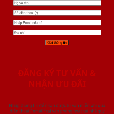
ĐĂNG KÝ TƯ VẤN &
NHẬN ƯU ĐÃI
Nhập thông tin để nhận được tư vấn miễn phí qua
điện thoại / email/ tại văn phòng hoặc tại nhà quý