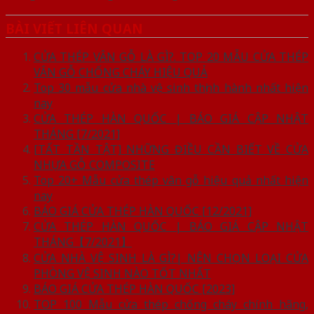
BÀI VIẾT LIÊN QUAN
CỬA THÉP VÂN GỖ LÀ GÌ?. TOP 20 MẪU CỬA THÉP
VÂN GỖ CHỐNG CHÁY HIỆU QUẢ
Top 30 mẫu cửa nhà vệ sinh thịnh hành nhất hiện
nay
CỬA THÉP HÀN QUỐC | BÁO GIÁ CẬP NHẬT
THÁNG [7/2021]
[TẤT TẦN TẬT] NHỮNG ĐIỀU CẦN BIẾT VỀ CỬA
NHỰA GỖ COMPOSITE
Top 20+ Mẫu cửa thép vân gỗ hiệu quả nhất hiện
nay
BÁO GIÁ CỬA THÉP HÀN QUỐC [12/2021]
CỬA THÉP HÀN QUỐC | BÁO GIÁ CẬP NHẬT
THÁNG【7/2021】
CỬA NHÀ VỆ SINH LÀ GÌ?| NÊN CHỌN LOẠI CỬA
PHÒNG VỆ SINH NÀO TỐT NHẤT
BÁO GIÁ CỬA THÉP HÀN QUỐC [2023]
TOP 100 Mẫu cửa thép chống cháy chính hãng,