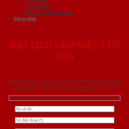
Tủ Quần Áo
Phụ kiện cửa nhà tắm
Đăng nhập
ĐẶT LỊCH LÀM VIỆC / TƯ
VẤN
Vui lòng nhập thông tin đặt lịch để được sắp xếp gặp
gỡ làm việc hoăc tư vấn mà không phải chờ đợi.