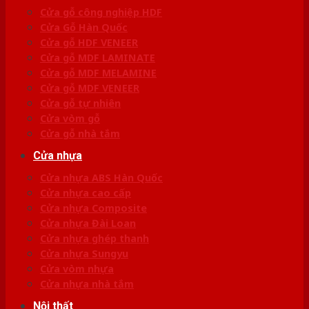
Cửa gỗ công nghiệp HDF
Cửa Gỗ Hàn Quốc
Cửa gỗ HDF VENEER
Cửa gỗ MDF LAMINATE
Cửa gỗ MDF MELAMINE
Cửa gỗ MDF VENEER
Cửa gỗ tự nhiên
Cửa vòm gỗ
Cửa gỗ nhà tắm
Cửa nhựa
Cửa nhựa ABS Hàn Quốc
Cửa nhựa cao cấp
Cửa nhựa Composite
Cửa nhựa Đài Loan
Cửa nhựa ghép thanh
Cửa nhựa Sungyu
Cửa vòm nhựa
Cửa nhựa nhà tắm
Nội thất