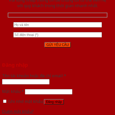
với quý khách trong thời gian nhanh nhất.
Đăng nhập
Tên tài khoản hoặc địa chỉ email
*
Mật khẩu
*
Ghi nhớ mật khẩu
Đăng nhập
Quên mật khẩu?