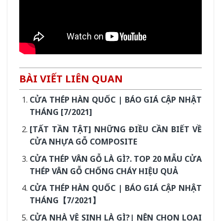
BÀI VIẾT LIÊN QUAN
CỬA THÉP HÀN QUỐC | BÁO GIÁ CẬP NHẬT
THÁNG [7/2021]
[TẤT TẦN TẬT] NHỮNG ĐIỀU CẦN BIẾT VỀ
CỬA NHỰA GỖ COMPOSITE
CỬA THÉP VÂN GỖ LÀ GÌ?. TOP 20 MẪU CỬA
THÉP VÂN GỖ CHỐNG CHÁY HIỆU QUẢ
CỬA THÉP HÀN QUỐC | BÁO GIÁ CẬP NHẬT
THÁNG【7/2021】
CỬA NHÀ VỆ SINH LÀ GÌ?| NÊN CHỌN LOẠI