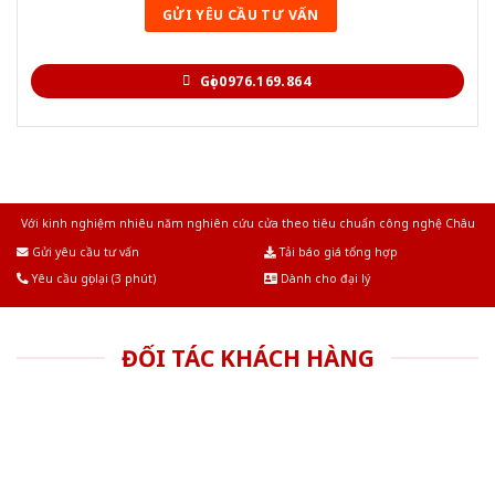
Gọi 0976.169.864
Với kinh nghiệm nhiêu năm nghiên cứu cửa theo tiêu chuẩn công nghệ Châu
Âu.Chúng tôi tự tin là nhà sản xuất & cung cấp hàng đầu tại Việt Nam!
Gửi yêu cầu tư vấn
Tải báo giá tổng hợp
Yêu cầu gọi lại (3 phút)
Dành cho đại lý
ĐỐI TÁC KHÁCH HÀNG