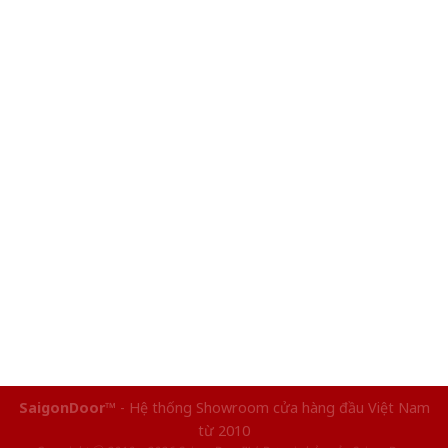
SaigonDoor™
- Hệ thống Showroom cửa hàng đầu Việt Nam
từ 2010