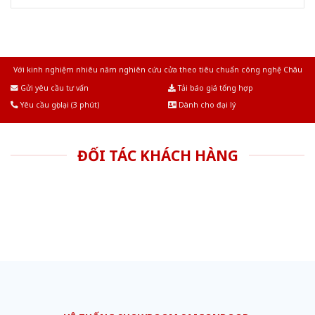
Với kinh nghiệm nhiêu năm nghiên cứu cửa theo tiêu chuẩn công nghệ Châu
Âu.Chúng tôi tự tin là nhà sản xuất & cung cấp hàng đầu tại Việt Nam!
Gửi yêu cầu tư vấn
Tải báo giá tổng hợp
Yêu cầu gọi lại (3 phút)
Dành cho đại lý
ĐỐI TÁC KHÁCH HÀNG