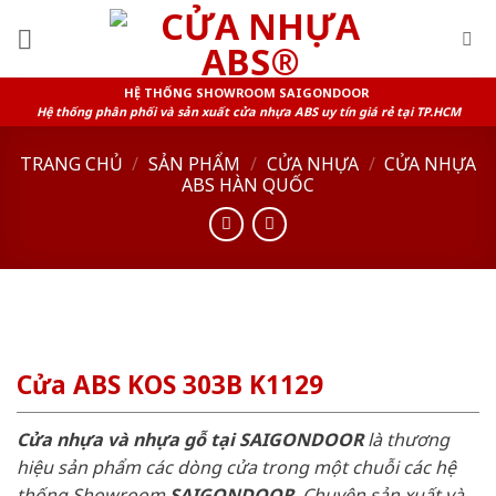
Skip
to
content
HỆ THỐNG SHOWROOM SAIGONDOOR
Hệ thống phân phối và sản xuất cửa nhựa ABS uy tín giá rẻ tại TP.HCM
TRANG CHỦ
/
SẢN PHẨM
/
CỬA NHỰA
/
CỬA NHỰA
ABS HÀN QUỐC
Cửa ABS KOS 303B K1129
Cửa nhựa và nhựa gỗ tại SAIGONDOOR
là thương
hiệu sản phẩm các dòng cửa trong một chuỗi các hệ
thống Showroom
SAIGONDOOR
. Chuyên sản xuất và