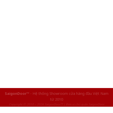
SaigonDoor™
- Hệ thống Showroom cửa hàng đầu Việt Nam
từ 2010
Copyright ⓒ 2010 – 2026 SaigonDoor™ | Đơn vị chủ quản SaigonDoor