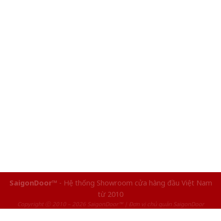
SaigonDoor™
- Hệ thống Showroom cửa hàng đầu Việt Nam
từ 2010
Copyright ⓒ 2010 – 2026 SaigonDoor™ | Đơn vị chủ quản SaigonDoor