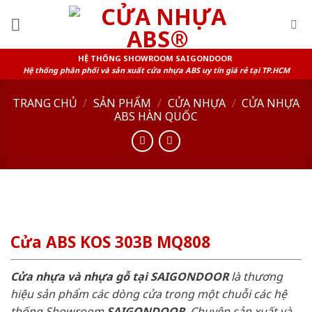
Skip
to
content
HỆ THỐNG SHOWROOM SAIGONDOOR
Hệ thống phân phối và sản xuất cửa nhựa ABS uy tín giá rẻ tại TP.HCM
TRANG CHỦ
/
SẢN PHẨM
/
CỬA NHỰA
/
CỬA NHỰA
ABS HÀN QUỐC
Cửa ABS KOS 303B MQ808
Cửa nhựa và nhựa gỗ tại SAIGONDOOR
là thương
hiệu sản phẩm các dòng cửa trong một chuỗi các hệ
thống Showroom
SAIGONDOOR
. Chuyên sản xuất và